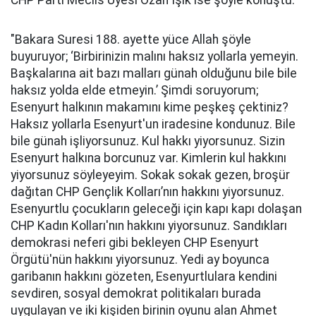
CHP Parti Meclis Üyesi Ozan Işık ise şöyle konuştu:
"Bakara Suresi 188. ayette yüce Allah şöyle
buyuruyor; ‘Birbirinizin malını haksız yollarla yemeyin.
Başkalarına ait bazı malları günah olduğunu bile bile
haksız yolda elde etmeyin.’ Şimdi soruyorum;
Esenyurt halkının makamını kime peşkeş çektiniz?
Haksız yollarla Esenyurt'un iradesine kondunuz. Bile
bile günah işliyorsunuz. Kul hakkı yiyorsunuz. Sizin
Esenyurt halkına borcunuz var. Kimlerin kul hakkını
yiyorsunuz söyleyeyim. Sokak sokak gezen, broşür
dağıtan CHP Gençlik Kolları’nın hakkını yiyorsunuz.
Esenyurtlu çocukların geleceği için kapı kapı dolaşan
CHP Kadın Kolları'nın hakkını yiyorsunuz. Sandıkları
demokrasi neferi gibi bekleyen CHP Esenyurt
Örgütü'nün hakkını yiyorsunuz. Yedi ay boyunca
garibanın hakkını gözeten, Esenyurtlulara kendini
sevdiren, sosyal demokrat politikaları burada
uygulayan ve iki kişiden birinin oyunu alan Ahmet