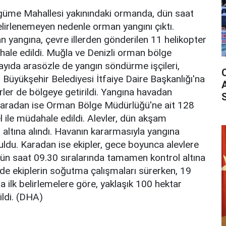
lugüme Mahallesi yakınındaki ormanda, dün saat
elirlenemeyen nedenle orman yangını çıktı.
an yangına, çevre illerden gönderilen 11 helikopter
ale edildi. Muğla ve Denizli orman bölge
ayıda arasözle de yangın söndürme işçileri,
i Büyükşehir Belediyesi İtfaiye Daire Başkanlığı'na
kerler de bölgeye getirildi. Yangına havadan
a karadan ise Orman Bölge Müdürlüğü'ne ait 128
l ile müdahale edildi. Alevler, dün akşam
 altına alındı. Havanın kararmasıyla yangına
du. Karadan ise ekipler, gece boyunca alevlere
ün saat 09.30 sıralarında tamamen kontrol altına
de ekiplerin soğutma çalışmaları sürerken, 19
 ilk belirlemelere göre, yaklaşık 100 hektar
ildi. (DHA)