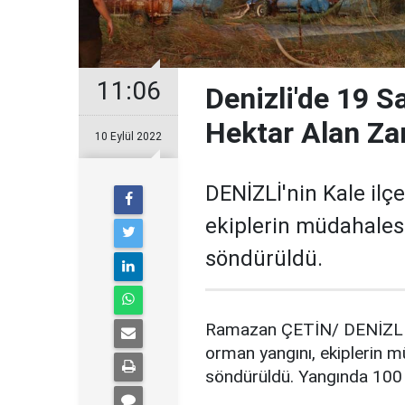
11:06
Denizli'de 19 
Hektar Alan Za
10 Eylül 2022
DENİZLİ'nin Kale ilç
ekiplerin müdahalesi
söndürüldü.
Ramazan ÇETİN/ DENİZLİ, 
orman yangını, ekiplerin m
söndürüldü. Yangında 100 h