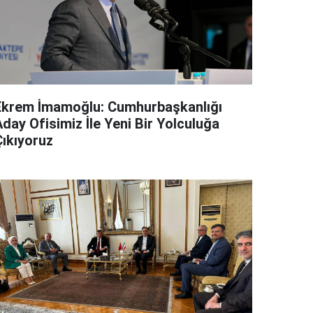
Ekrem İmamoğlu: Cumhurbaşkanlığı
day Ofisimiz İle Yeni Bir Yolculuğa
Çıkıyoruz