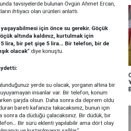
unda tavsiyelerde bulunan Övgün Ahmet Ercan,
arın ihtiyacı olan ürünleri anlattı.
 yaşayabilmesi için önce su gerekir. Göçük
Göçük altında kaldınız, kurtulmak için
ira, bir pet şişe 5 lira... Bir telefon, bir de
ışık olacak"
diye konuştu.
aydetti:
lunduğunuz yerde su olacak, yorganın altına bir
 uyuyamayan insanlar var. Bir telefon, konum
tarken şarjda olsun. Daha sonra da deprem oldu
uran bareti kafanıza takacaksınız, bunun için
a sonra da düdüğü çalacaksınız. Bir düdük, bir
elefon... Bir sürü eklenti yapılabilir ama dört olay
manızı ve kurtarılmanızı sağlar."