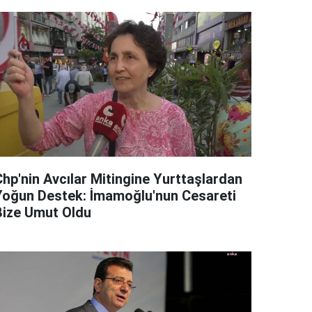
Chp'nin Avcılar Mitingine Yurttaşlardan
Yoğun Destek: İmamoğlu'nun Cesareti
Bize Umut Oldu