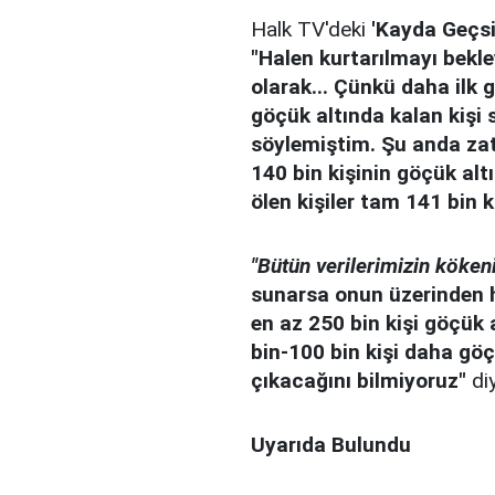
Halk TV'deki
'Kayda Geçsi
"Halen kurtarılmayı bekle
olarak... Çünkü daha ilk 
göçük altında kalan kişi
söylemiştim. Şu anda zate
140 bin kişinin göçük alt
ölen kişiler tam 141 bin k
"Bütün verilerimizin köken
sunarsa onun üzerinden 
en az 250 bin kişi göçük 
bin-100 bin kişi daha göç
çıkacağını bilmiyoruz"
di
Uyarıda Bulundu