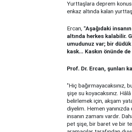
Yurttaşlara deprem konus
enkaz altında kalan yurttaşl
Ercan,
"Aşağıdaki insanın
altında herkes kalabilir. 
umudunuz var; bir düdük 5 l
kask... Kaskın önünde de 
Prof. Dr. Ercan, şunları k
"Hiç bağırmayacaksınız, bu
şişe su koyacaksınız. Hâlâ
belirlemek için, akşam ya
diyelim. Hemen yanınızda d
insanın zamanı vardır. Dah
pet şişe, bir baret ve bir t
aramacılar tarafından duyul