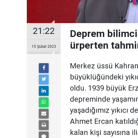
21:22
Deprem bilimci
ürperten tahmin
15 Şubat 2023
Merkez üssü Kahram
büyüklüğündeki yıkı
oldu. 1939 büyük Er
depreminde yaşamını 
yaşadığımız yıkıcı d
Ahmet Ercan katıldığ
kalan kişi sayısına 