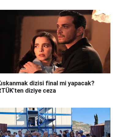
Kıskanmak dizisi final mi yapacak?
RTÜK'ten diziye ceza