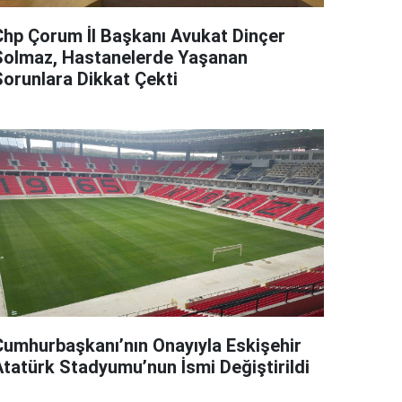
Chp Çorum İl Başkanı Avukat Dinçer
Solmaz, Hastanelerde Yaşanan
Sorunlara Dikkat Çekti
Cumhurbaşkanı’nın Onayıyla Eskişehir
Atatürk Stadyumu’nun İsmi Değiştirildi