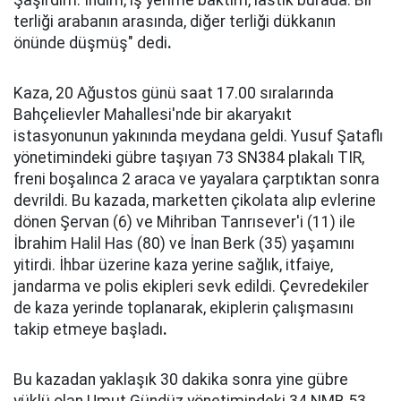
Şaşırdım. İndim, iş yerime baktım, lastik burada. Bir
terliği arabanın arasında, diğer terliği dükkanın
önünde düşmüş" dedi
.
Kaza, 20 Ağustos günü saat 17.00 sıralarında
Bahçelievler Mahallesi'nde bir akaryakıt
istasyonunun yakınında meydana geldi. Yusuf Şataflı
yönetimindeki gübre taşıyan 73 SN384 plakalı TIR,
freni boşalınca 2 araca ve yayalara çarptıktan sonra
devrildi. Bu kazada, marketten çikolata alıp evlerine
dönen Şervan (6) ve Mihriban Tanrısever'i (11) ile
İbrahim Halil Has (80) ve İnan Berk (35) yaşamını
yitirdi. İhbar üzerine kaza yerine sağlık, itfaiye,
jandarma ve polis ekipleri sevk edildi. Çevredekiler
de kaza yerinde toplanarak, ekiplerin çalışmasını
takip etmeye başladı
.
Bu kazadan yaklaşık 30 dakika sonra yine gübre