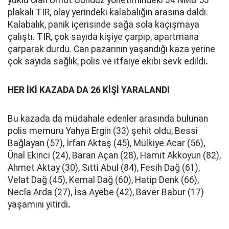
yüklü olan Umut Gündüz yönetimindeki 34 NMB 53
plakalı TIR, olay yerindeki kalabalığın arasına daldı.
Kalabalık, panik içerisinde sağa sola kaçışmaya
çalıştı. TIR, çok sayıda kişiye çarpıp, apartmana
çarparak durdu. Can pazarının yaşandığı kaza yerine
çok sayıda sağlık, polis ve itfaiye ekibi sevk edildi
.
HER İKİ KAZADA DA 26 KİŞİ YARALANDI
Bu kazada da müdahale edenler arasında bulunan
polis memuru Yahya Ergin (33) şehit oldu, Bessi
Bağlayan (57), İrfan Aktaş (45), Mülkiye Acar (56),
Ünal Ekinci (24), Baran Açan (28), Hamit Akkoyun (82),
Ahmet Aktay (30), Sıtti Abul (84), Fesih Dağ (61),
Velat Dağ (45), Kemal Dağ (60), Hatip Denk (66),
Necla Arda (27), İsa Ayebe (42), Baver Babur (17)
yaşamını yitirdi
.