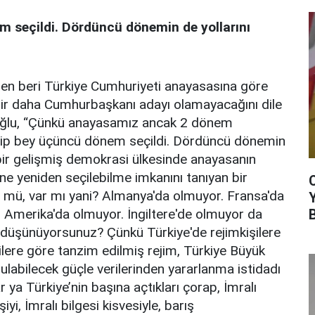
 seçildi. Dördüncü dönemin de yollarını
en beri Türkiye Cumhuriyeti anayasasına göre
ir daha Cumhurbaşkanı adayı olamayacağını dile
işoğlu, “Çünkü anayasamız ancak 2 dönem
ayyip bey üçüncü dönem seçildi. Dördüncü dönemin
ç, bir gelişmiş demokrasi ülkesinde anayasanın
ne yeniden seçilebilme imkanını tanıyan bir
 mü, var mı yani? Almanya'da olmuyor. Fransa'da
. Amerika'da olmuyor. İngiltere'de olmuyor da
 düşünüyorsunuz? Çünkü Türkiye'de rejimkişilere
şilere göre tanzim edilmiş rejim, Türkiye Büyük
ulabilecek güçle verilerinden yararlanma istidadı
ar ya Türkiye’nin başına açtıkları çorap, İmralı
şiyi, İmralı bilgesi kisvesiyle, barış