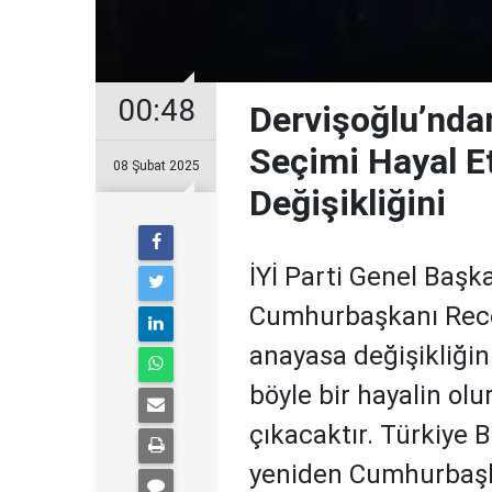
00:48
Dervişoğlu’nda
Seçimi Hayal E
08 Şubat 2025
Değişikliğini
İYİ Parti Genel Başk
Cumhurbaşkanı Rece
anayasa değişikliğin
böyle bir hayalin olu
çıkacaktır. Türkiye 
yeniden Cumhurbaşka