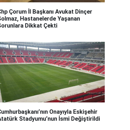
Chp Çorum İl Başkanı Avukat Dinçer
Solmaz, Hastanelerde Yaşanan
Sorunlara Dikkat Çekti
Cumhurbaşkanı’nın Onayıyla Eskişehir
Atatürk Stadyumu’nun İsmi Değiştirildi