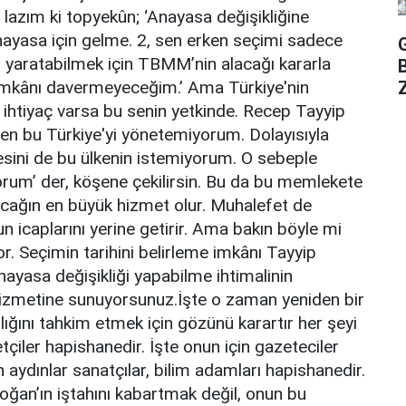
lazım ki topyekûn; ‘Anayasa değişikliğine
nayasa için gelme. 2, sen erken seçimi sadece
 yaratabilmek için TBMM’nin alacağı kararla
Z
o imkânı davermeyeceğim.’ Ama Türkiye'nin
 ihtiyaç varsa bu senin yetkinde. Recep Tayyip
Ben bu Türkiye'yi yönetemiyorum. Dolayısıyla
esini de bu ülkenin istemiyorum. O sebeple
orum’ der, köşene çekilirsin. Bu da bu memlekete
acağın en büyük hizmet olur. Muhalefet de
 icaplarını yerine getirir. Ama bakın böyle mi
r. Seçimin tarihini belirleme imkânı Tayyip
ayasa değişikliği yapabilme ihtimalinin
izmetine sunuyorsunuz.İşte o zaman yeniden bir
ığını tahkim etmek için gözünü karartır her şeyi
etçiler hapishanedir. İşte onun için gazeteciler
n aydınlar sanatçılar, bilim adamları hapishanedir.
ğan’ın iştahını kabartmak değil, onun bu