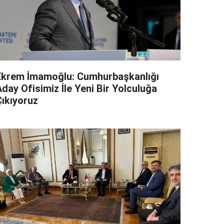
Ekrem İmamoğlu: Cumhurbaşkanlığı
day Ofisimiz İle Yeni Bir Yolculuğa
Çıkıyoruz