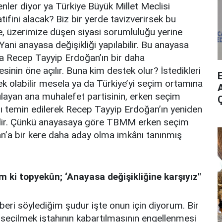
nler diyor ya Türkiye Büyük Millet Meclisi
yatifini alacak? Biz bir yerde tavizverirsek bu
inde, üzerimize düşen siyasi sorumluluğu yerine
. Yani anayasa değişikliği yapılabilir. Bu anayasa
 da Recep Tayyip Erdoğan’ın bir daha
inin öne açılır. Buna kim destek olur? İstedikleri
ek olabilir mesela ya da Türkiye’yi seçim ortamına
A
zulayan ana muhalefet partisinin, erken seçim
ı temin edilerek Recep Tayyip Erdoğan’ın yeniden
bilir. Çünkü anayasaya göre TBMM erken seçim
an’a bir kere daha aday olma imkânı tanınmış
 ki topyekûn; ‘Anayasa değişikliğine karşıyız"
eri söylediğim şudur işte onun için diyorum. Bir
seçilmek iştahının kabartılmasının engellenmesi