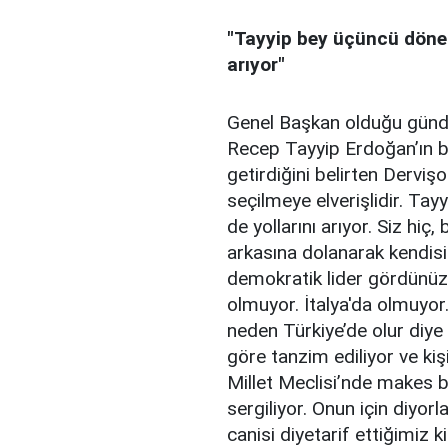
"Tayyip bey üçüncü dönem
arıyor"
Genel Başkan olduğu günd
Recep Tayyip Erdoğan’ın b
getirdiğini belirten Derv
seçilmeye elverişlidir. T
de yollarını arıyor. Siz hi
arkasına dolanarak kendisi
demokratik lider gördünüz
olmuyor. İtalya'da olmuyor
neden Türkiye’de olur diye
göre tanzim ediliyor ve ki
Millet Meclisi’nde makes b
sergiliyor. Onun için diyorl
canisi diyetarif ettiğimiz ki