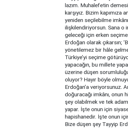
lazım. Muhalefetin demesi 
karşıyız. Bizim kapımıza a
yeniden seçilebilme imkânı
ilişkilendiriyorsun. Sana 
geleceği için erken seçime
Erdoğan olarak çıkarsın; ‘
yönetilemez bir hâle gelm
Türkiye’yi seçime götürüy
yapacağın, bu millete yap
üzerine düşen sorumluluğun
oluyor? Hayır böyle olmuyo
Erdoğan’a veriyorsunuz. An
doğuracağı imkânı, onun h
şey olabilmek ve tek adaml
yapar. İşte onun için siyas
hapishanedir. İşte onun içi
Bize düşen şey Tayyip Erdo