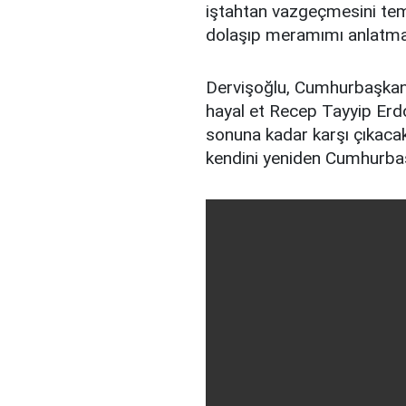
iştahtan vazgeçmesini temi
dolaşıp meramımı anlatma
Dervişoğlu, Cumhurbaşkanı
hayal et Recep Tayyip Erdo
sonuna kadar karşı çıkacak
kendini yeniden Cumhurbaşk