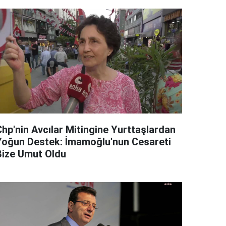
Chp'nin Avcılar Mitingine Yurttaşlardan
Yoğun Destek: İmamoğlu'nun Cesareti
Bize Umut Oldu