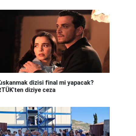
Kıskanmak dizisi final mi yapacak?
RTÜK'ten diziye ceza