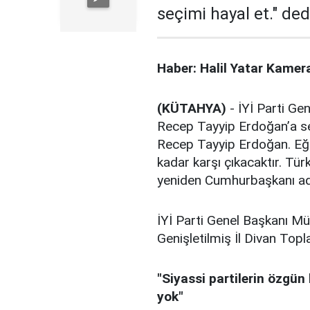
seçimi hayal et." ded
Haber: Halil Yatar Kame
(KÜTAHYA)
- İYİ Parti G
Recep Tayyip Erdoğan’a ses
Recep Tayyip Erdoğan. Eğer
kadar karşı çıkacaktır. Tür
yeniden Cumhurbaşkanı aday
İYİ Parti Genel Başkanı Mü
Genişletilmiş İl Divan Topl
"Siyassi partilerin özgün
yok"