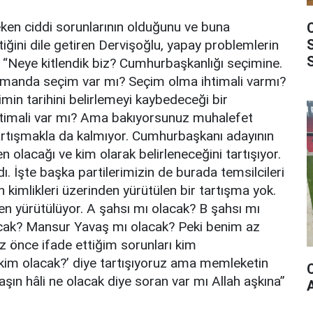
ken ciddi sorunlarının olduğunu ve buna
iğini dile getiren Dervişoğlu, yapay problemlerin
“Neye kitlendik biz? Cumhurbaşkanlığı seçimine.
amanda seçim var mı? Seçim olma ihtimali varmı?
çimin tarihini belirlemeyi kaybedeceği bir
imali var mı? Ama bakıyorsunuz muhalefet
tartışmakla da kalmıyor. Cumhurbaşkanı adayının
 olacağı ve kim olarak belirleneceğini tartışıyor.
. İşte başka partilerimizin de burada temsilcileri
ün kimlikleri üzerinden yürütülen bir tartışma yok.
den yürütülüyor. A şahsı mı olacak? B şahsı mı
ak? Mansur Yavaş mı olacak? Peki benim az
z önce ifade ettiğim sorunları kim
im olacak?’ diye tartışıyoruz ama memleketin
şın hâli ne olacak diye soran var mı Allah aşkına”