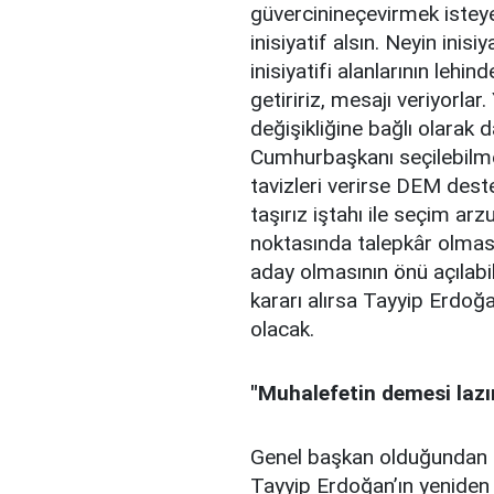
güvercinineçevirmek isteye
inisiyatif alsın. Neyin inisi
inisiyatifi alanlarının leh
getiririz, mesajı veriyorlar
değişikliğine bağlı olarak
Cumhurbaşkanı seçilebilmes
tavizleri verirse DEM dest
taşırız iştahı ile seçim ar
noktasında talepkâr olmas
aday olmasının önü açıla
kararı alırsa Tayyip Erdoğ
olacak.
"Muhalefetin demesi lazım
Genel başkan olduğundan b
Tayyip Erdoğan’ın yeniden 