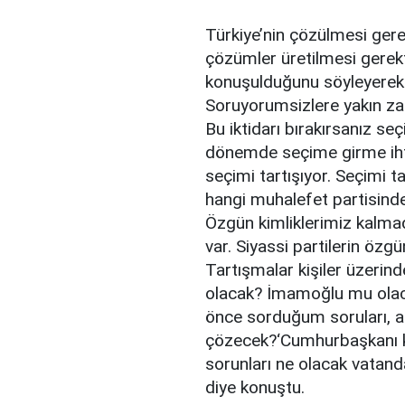
Türkiye’nin çözülmesi gere
çözümler üretilmesi gerekt
konuşulduğunu söyleyerek 
Soruyorumsizlere yakın z
Bu iktidarı bırakırsanız se
dönemde seçime girme iht
seçimi tartışıyor. Seçimi 
hangi muhalefet partisinden
Özgün kimliklerimiz kalmadı
var. Siyassi partilerin özg
Tartışmalar kişiler üzerin
olacak? İmamoğlu mu olac
önce sorduğum soruları, a
çözecek?‘Cumhurbaşkanı k
sorunları ne olacak vatanda
diye konuştu.