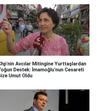
Chp'nin Avcılar Mitingine Yurttaşlardan
Yoğun Destek: İmamoğlu'nun Cesareti
Bize Umut Oldu