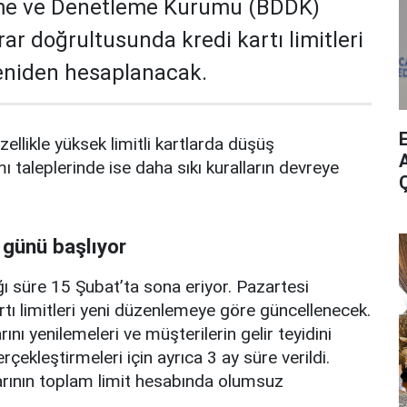
me ve Denetleme Kurumu (BDDK)
rar doğrultusunda kredi kartı limitleri
yeniden hesaplanacak.
zellikle yüksek limitli kartlarda düşüş
A
mı taleplerinde ise daha sıkı kuralların devreye
 günü başlıyor
ı süre 15 Şubat’ta sona eriyor. Pazartesi
rtı limitleri yeni düzenlemeye göre güncellenecek.
ını yenilemeleri ve müşterilerin gelir teyidini
erçekleştirmeleri için ayrıca 3 ay süre verildi.
arının toplam limit hesabında olumsuz