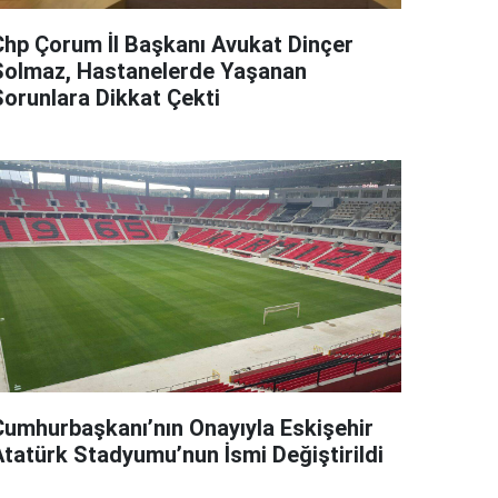
Chp Çorum İl Başkanı Avukat Dinçer
Solmaz, Hastanelerde Yaşanan
Sorunlara Dikkat Çekti
Cumhurbaşkanı’nın Onayıyla Eskişehir
Atatürk Stadyumu’nun İsmi Değiştirildi