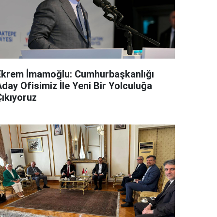
Ekrem İmamoğlu: Cumhurbaşkanlığı
day Ofisimiz İle Yeni Bir Yolculuğa
Çıkıyoruz