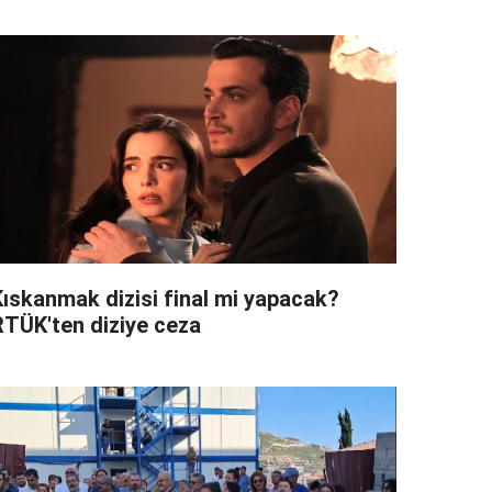
Kıskanmak dizisi final mi yapacak?
RTÜK'ten diziye ceza