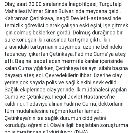
Olay, saat 20.00 sıralarında İnegöl ilçesi, Turgutalp
Mahallesi Mimar Sinan Bulvarı'nda meydana geldi.
Kahraman Çetinkaya, İnegöl Devlet Hastanesi'nde
temizlik görevlisi olarak çalışan eski eşini, işe gitmek
için dolmuş beklerken gördü. Dolmuş durağında bir
süre konuşan ikili arasında tartışma çıktı. İkili
arasındaki tartışmanın büyümesi üzerine belindeki
tabancayı çıkartan Çetinkaya, Fadime Cuma'ya ateş
etti. Başına isabet eden mermi ile kanlar içerisinde
kalan Cuma yığılırken, Çetinkaya ise aynı silahı başına
dayayıp ateşledi. Çevredekilerin ihbarı üzerine olay
yerine çok sayıda polis ve sağlık ekibi sevk edildi.
Sağlık ekiplerince olay yerinde ilk müdahalesi yapılan
Cuma ve Çetinkaya, İnegöl Devlet Hastanesi'ne
kaldırıldı. Tedaviye alınan Fadime Cuma, doktorların
tüm müdahalesine rağmen kurtarılamadı.
Çetinkaya'nın ise sağlık durumun ciddiyetini
koruduğu öğrenildi. Olayla ilgili başlatılan soruşturma
polis tarafından sürdürülüyor. (DHA)