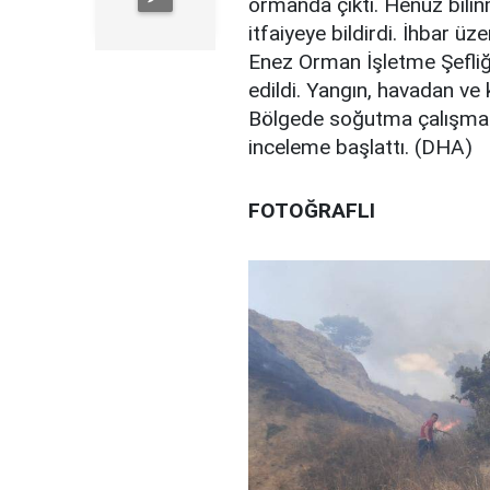
ormanda çıktı. Henüz bili
itfaiyeye bildirdi. İhbar ü
Enez Orman İşletme Şefliği 
edildi. Yangın, havadan ve 
Bölgede soğutma çalışmala
inceleme başlattı. (DHA)
FOTOĞRAFLI