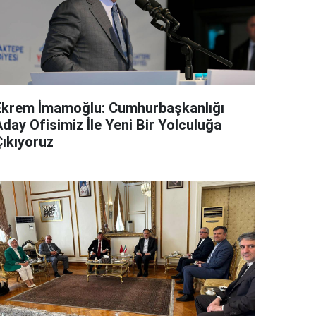
Ekrem İmamoğlu: Cumhurbaşkanlığı
day Ofisimiz İle Yeni Bir Yolculuğa
Çıkıyoruz