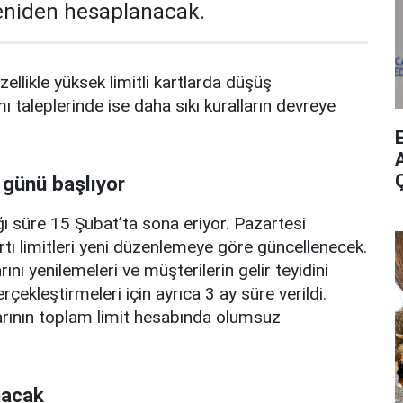
yeniden hesaplanacak.
zellikle yüksek limitli kartlarda düşüş
mı taleplerinde ise daha sıkı kuralların devreye
A
 günü başlıyor
ı süre 15 Şubat’ta sona eriyor. Pazartesi
rtı limitleri yeni düzenlemeye göre güncellenecek.
ını yenilemeleri ve müşterilerin gelir teyidini
erçekleştirmeleri için ayrıca 3 ay süre verildi.
arının toplam limit hesabında olumsuz
nacak