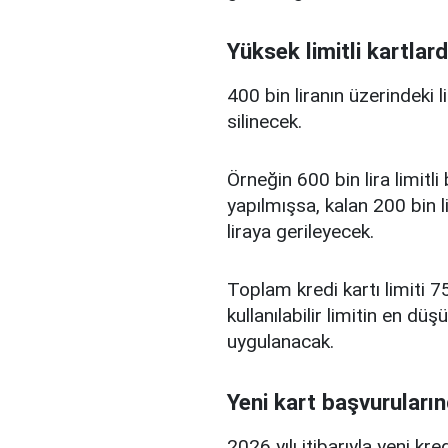
Yüksek limitli kartlard
400 bin liranın üzerindeki 
silinecek.
Örneğin 600 bin lira limitl
yapılmışsa, kalan 200 bin l
liraya gerileyecek.
Toplam kredi kartı limiti 75
kullanılabilir limitin en d
uygulanacak.
Yeni kart başvuruların
2026 yılı itibarıyla yeni kr