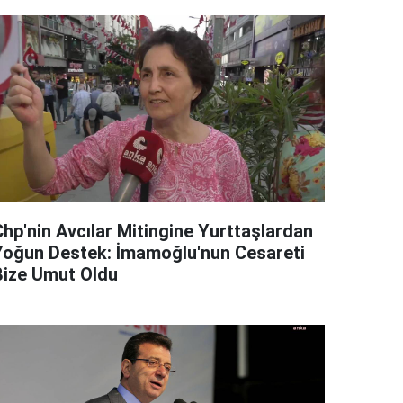
Chp'nin Avcılar Mitingine Yurttaşlardan
Yoğun Destek: İmamoğlu'nun Cesareti
Bize Umut Oldu