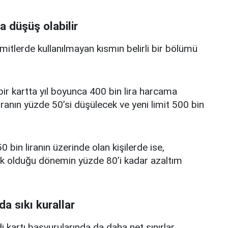
a düşüş olabilir
limitlerde kullanılmayan kısmın belirli bir bölümü
i bir kartta yıl boyunca 400 bin lira harcama
iranın yüzde 50’si düşülecek ve yeni limit 500 bin
0 bin liranın üzerinde olan kişilerde ise,
üşük olduğu dönemin yüzde 80’i kadar azaltım
da sıkı kurallar
edi kartı başvurularında da daha net sınırlar