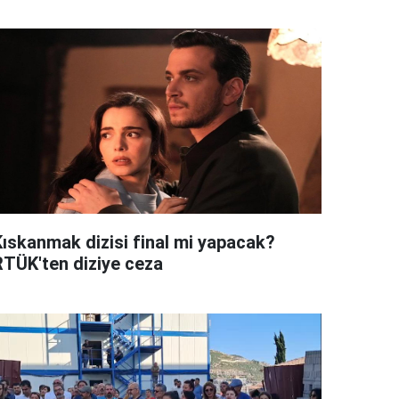
Kıskanmak dizisi final mi yapacak?
RTÜK'ten diziye ceza