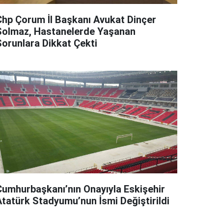
Chp Çorum İl Başkanı Avukat Dinçer
Solmaz, Hastanelerde Yaşanan
Sorunlara Dikkat Çekti
Cumhurbaşkanı’nın Onayıyla Eskişehir
Atatürk Stadyumu’nun İsmi Değiştirildi