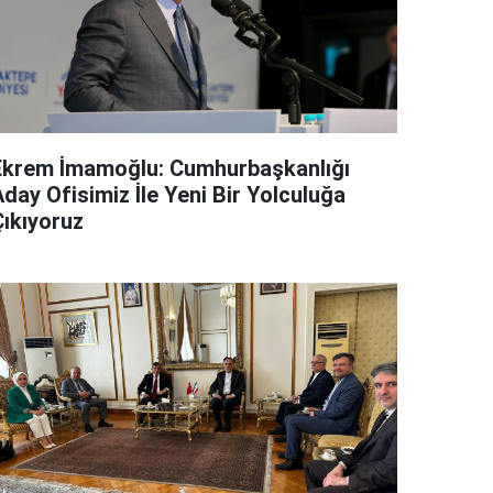
Ekrem İmamoğlu: Cumhurbaşkanlığı
day Ofisimiz İle Yeni Bir Yolculuğa
Çıkıyoruz