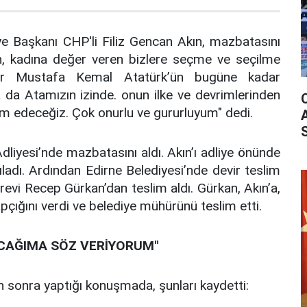
iye Başkanı CHP'li Filiz Gencan Akın, mazbatasını
ten, kadına değer veren bizlere seçme ve seçilme
er Mustafa Kemal Atatürk’ün bugüne kadar
da Atamızın izinde. onun ilke ve devrimlerinden
edeceğiz. Çok onurlu ve gururluyum" dedi.
dliyesi’nde mazbatasını aldı. Akın’ı adliye önünde
ladı. Ardından Edirne Belediyesi’nde devir teslim
revi Recep Gürkan’dan teslim aldı. Gürkan, Akın’a,
apçığını verdi ve belediye mühürünü teslim etti.
ACAĞIMA SÖZ VERİYORUM"
n sonra yaptığı konuşmada, şunları kaydetti: