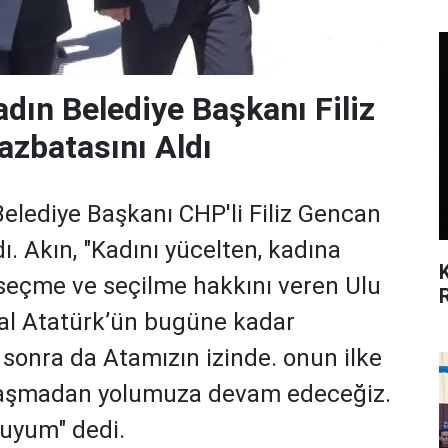
Kadın Belediye Başkanı Filiz
zbatasını Aldı
 Belediye Başkanı CHP'li Filiz Gencan
ı. Akın, "Kadını yücelten, kadına
 seçme ve seçilme hakkını veren Ulu
l Atatürk’ün bugüne kadar
sonra da Atamızın izinde. onun ilke
şaşmadan yolumuza devam edeceğiz.
luyum" dedi.