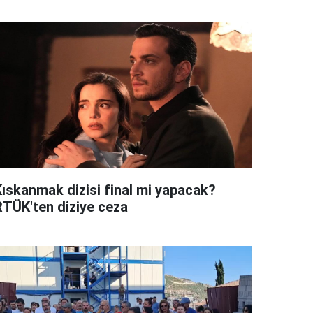
Kıskanmak dizisi final mi yapacak?
RTÜK'ten diziye ceza