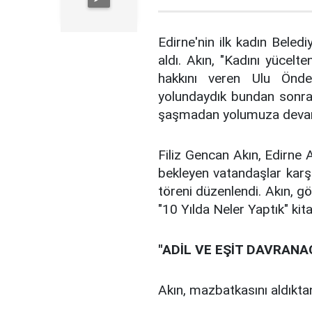
Edirne'nin ilk kadın Beled
aldı. Akın, "Kadını yücel
hakkını veren Ulu Önd
yolundaydık bundan sonra 
şaşmadan yolumuza devam 
Filiz Gencan Akın, Edirne A
bekleyen vatandaşlar karşı
töreni düzenlendi. Akın, gö
"10 Yılda Neler Yaptık" kit
"ADİL VE EŞİT DAVRAN
Akın, mazbatkasını aldıkta