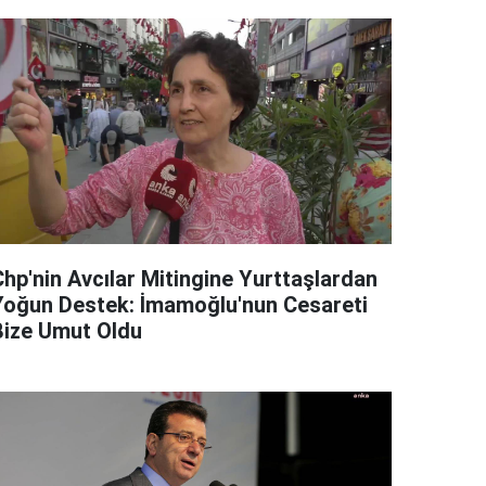
Chp'nin Avcılar Mitingine Yurttaşlardan
Yoğun Destek: İmamoğlu'nun Cesareti
Bize Umut Oldu