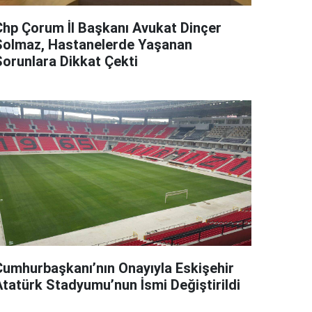
Chp Çorum İl Başkanı Avukat Dinçer
Solmaz, Hastanelerde Yaşanan
Sorunlara Dikkat Çekti
Cumhurbaşkanı’nın Onayıyla Eskişehir
Atatürk Stadyumu’nun İsmi Değiştirildi