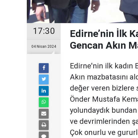
17:30
Edirne’nin İlk 
Gencan Akın Ma
04 Nisan 2024
Edirne'nin ilk kadın
Akın mazbatasını ald
değer veren bizlere
Önder Mustafa Kema
yolundaydık bundan 
ve devrimlerinden 
Çok onurlu ve gurur