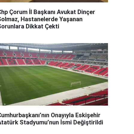
Chp Çorum İl Başkanı Avukat Dinçer
Solmaz, Hastanelerde Yaşanan
Sorunlara Dikkat Çekti
Cumhurbaşkanı’nın Onayıyla Eskişehir
Atatürk Stadyumu’nun İsmi Değiştirildi