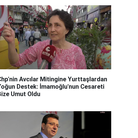
Chp'nin Avcılar Mitingine Yurttaşlardan
Yoğun Destek: İmamoğlu'nun Cesareti
Bize Umut Oldu