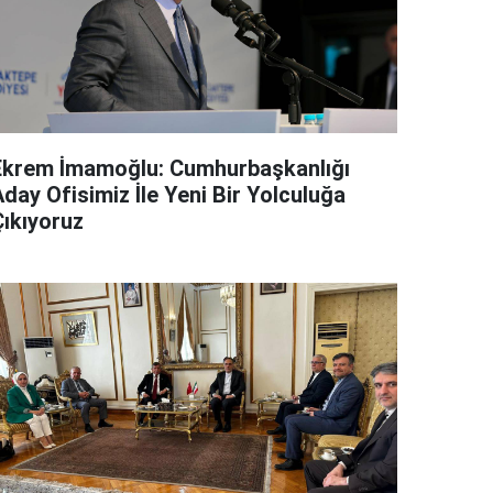
Ekrem İmamoğlu: Cumhurbaşkanlığı
day Ofisimiz İle Yeni Bir Yolculuğa
Çıkıyoruz