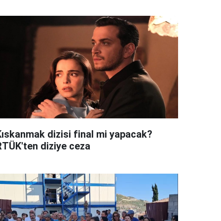
Kıskanmak dizisi final mi yapacak?
RTÜK'ten diziye ceza