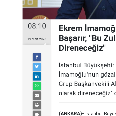
08:10
Ekrem İmamoğlu'
Başarır, "Bu Zu
19 Mart 2025
Direneceğiz"
İstanbul Büyükşehir
İmamoğlu'nun gözalt
Grup Başkanvekili Al
olarak direneceğiz" 
(ANKARA)-
İstanbul Büyü