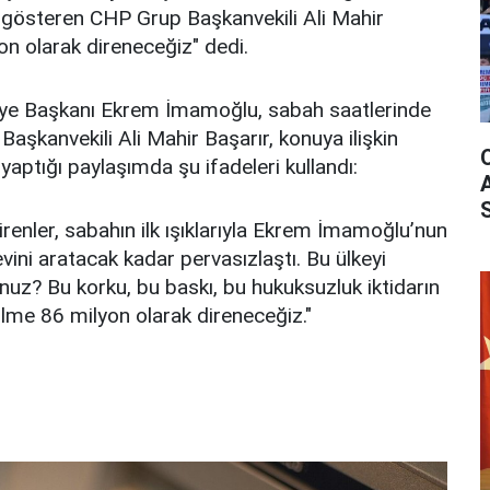
i gösteren CHP Grup Başkanvekili Ali Mahir
on olarak direneceğiz" dedi.
iye Başkanı Ekrem İmamoğlu, sabah saatlerinde
Başkanvekili Ali Mahir Başarır, konuya ilişkin
ptığı paylaşımda şu ifadeleri kullandı:
irenler, sabahın ilk ışıklarıyla Ekrem İmamoğlu’nun
evini aratacak kadar pervasızlaştı. Bu ülkeyi
uz? Bu korku, bu baskı, bu hukuksuzluk iktidarın
 zulme 86 milyon olarak direneceğiz."