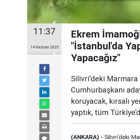
11:37
Ekrem İmamoğlu
"İstanbul'da Ya
14 Haziran 2025
Yapacağız"
Silivri'deki Marmar
Cumhurbaşkanı adayı
koruyacak, kırsalı y
yaptık, tüm Türkiye’
(ANKARA) -
Silivri'deki M