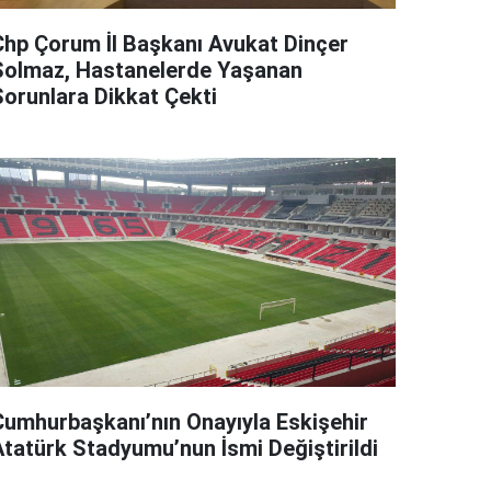
Chp Çorum İl Başkanı Avukat Dinçer
Solmaz, Hastanelerde Yaşanan
Sorunlara Dikkat Çekti
Cumhurbaşkanı’nın Onayıyla Eskişehir
Atatürk Stadyumu’nun İsmi Değiştirildi