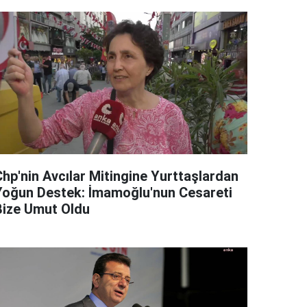
Chp'nin Avcılar Mitingine Yurttaşlardan
Yoğun Destek: İmamoğlu'nun Cesareti
Bize Umut Oldu