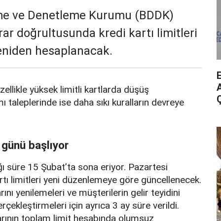
me ve Denetleme Kurumu (BDDK)
rar doğrultusunda kredi kartı limitleri
yeniden hesaplanacak.
A
zellikle yüksek limitli kartlarda düşüş
mı taleplerinde ise daha sıkı kuralların devreye
 günü başlıyor
ı süre 15 Şubat’ta sona eriyor. Pazartesi
rtı limitleri yeni düzenlemeye göre güncellenecek.
ını yenilemeleri ve müşterilerin gelir teyidini
erçekleştirmeleri için ayrıca 3 ay süre verildi.
arının toplam limit hesabında olumsuz