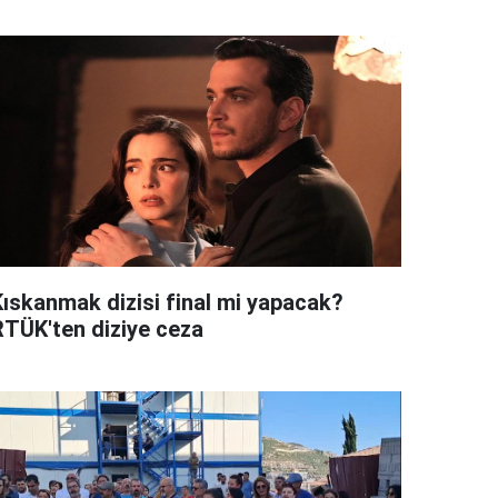
Kıskanmak dizisi final mi yapacak?
RTÜK'ten diziye ceza