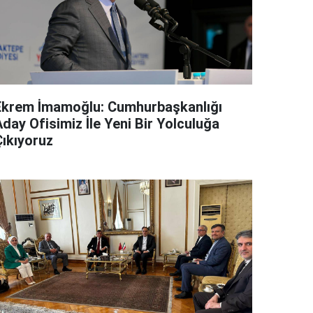
Ekrem İmamoğlu: Cumhurbaşkanlığı
day Ofisimiz İle Yeni Bir Yolculuğa
Çıkıyoruz