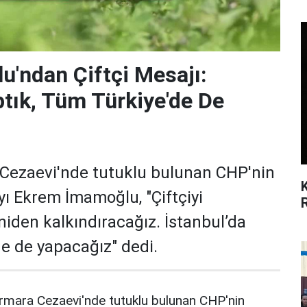
'ndan Çiftçi Mesajı:
ptık, Tüm Türkiye'de De
a Cezaevi'nde tutuklu bulunan CHP'nin
 Ekrem İmamoğlu, "Çiftçiyi
eniden kalkındıracağız. İstanbul’da
de de yapacağız" dedi.
armara Cezaevi'nde tutuklu bulunan CHP'nin