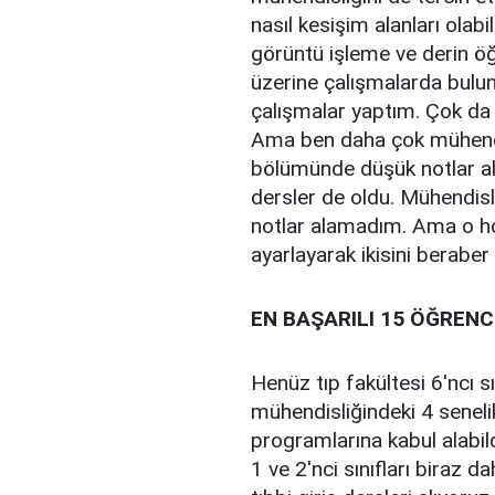
nasıl kesişim alanları olab
görüntü işleme ve derin ö
üzerine çalışmalarda bulun
çalışmalar yaptım. Çok da 
Ama ben daha çok mühendi
bölümünde düşük notlar ald
dersler de oldu. Mühendisl
notlar alamadım. Ama o ho
ayarlayarak ikisini berabe
EN BAŞARILI 15 ÖĞRENC
Henüz tıp fakültesi 6'ncı 
mühendisliğindeki 4 seneli
programlarına kabul alabil
1 ve 2'nci sınıfları biraz d