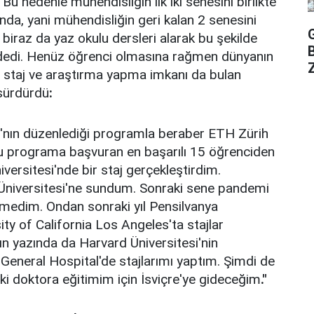
. Bu nedenle mühendisliğin ilk iki senesini birlikte
da, yani mühendisliğin geri kalan 2 senesini
biraz da yaz okulu dersleri alarak bu şekilde
" dedi. Henüz öğrenci olmasına rağmen dünyanın
Z
e staj ve araştırma yapma imkanı da bulan
sürdürdü
:
'nın düzenlediği programla beraber ETH Zürih
 bu programa başvuran en başarılı 15 öğrenciden
iversitesi'nde bir staj gerçekleştirdim.
Üniversitesi'ne sundum. Sonraki sene pandemi
demedim. Ondan sonraki yıl Pensilvanya
ity of California Los Angeles'ta stajlar
fın yazında da Harvard Üniversitesi'nin
eneral Hospital'de stajlarımı yaptım. Şimdi de
ki doktora eğitimim için İsviçre'ye gideceğim
."