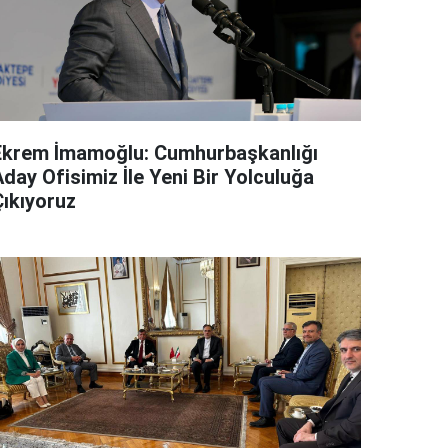
Ekrem İmamoğlu: Cumhurbaşkanlığı
day Ofisimiz İle Yeni Bir Yolculuğa
Çıkıyoruz