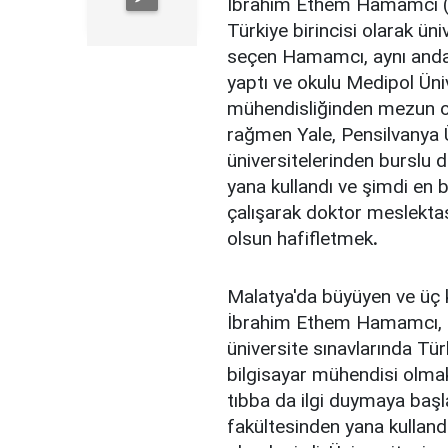
İbrahim Ethem Hamamcı (2
Türkiye birincisi olarak ün
seçen Hamamcı, aynı anda 
yaptı ve okulu Medipol Ünive
mühendisliğinden mezun ol
rağmen Yale, Pensilvanya Ü
üniversitelerinden burslu d
yana kullandı ve şimdi en 
çalışarak doktor meslektaş
olsun hafifletmek
.
Malatya'da büyüyen ve üç k
İbrahim Ethem Hamamcı, 
üniversite sınavlarında Tür
bilgisayar mühendisi olma
tıbba da ilgi duymaya başla
fakültesinden yana kulland