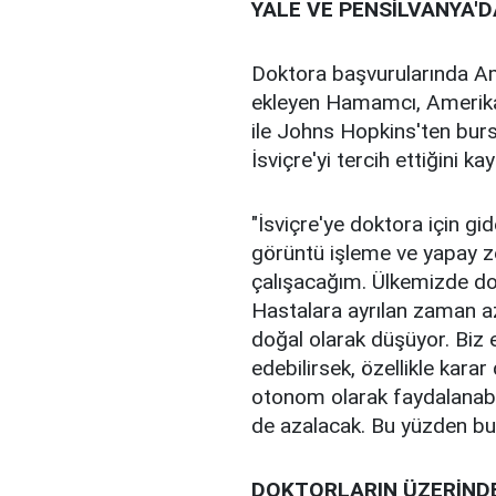
YALE VE PENSİLVANYA'D
Doktora başvurularında Ame
ekleyen Hamamcı, Amerika'
ile Johns Hopkins'ten burs
İsviçre'yi tercih ettiğini k
"İsviçre'ye doktora için g
görüntü işleme ve yapay z
çalışacağım. Ülkemizde dok
Hastalara ayrılan zaman aza
doğal olarak düşüyor. Biz 
edebilirsek, özellikle kar
otonom olarak faydalanabil
de azalacak. Bu yüzden bu
DOKTORLARIN ÜZERİNDE