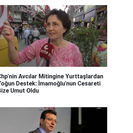
Chp'nin Avcılar Mitingine Yurttaşlardan
Yoğun Destek: İmamoğlu'nun Cesareti
Bize Umut Oldu