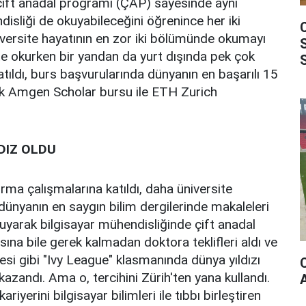
n çift anadal programı (ÇAP) sayesinde aynı
sliği de okuyabileceğini öğrenince her iki
versite hayatının en zor iki bölümünde okumayı
ite okurken bir yandan da yurt dışında pek çok
tıldı, burs başvurularında dünyanın en başarılı 15
rek Amgen Scholar bursu ile ETH Zurich
DIZ OLDU
ma çalışmalarına katıldı, daha üniversite
dünyanın en saygın bilim dergilerinde makaleleri
kuyarak bilgisayar mühendisliğinde çift anadal
ına bile gerek kalmadan doktora teklifleri aldı ve
esi gibi "Ivy League" klasmanında dünya yıldızı
azandı. Ama o, tercihini Zürih'ten yana kullandı.
iyerini bilgisayar bilimleri ile tıbbı birleştiren