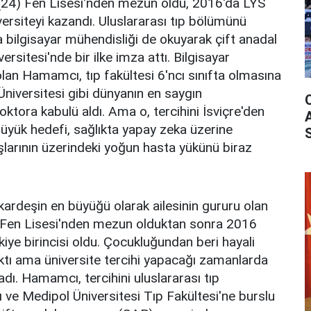
4) Fen Lisesi'nden mezun oldu, 2016'da LYS
iversiteyi kazandı. Uluslararası tıp bölümünü
bilgisayar mühendisliği de okuyarak çift anadal
rsitesi'nde bir ilke imza attı. Bilgisayar
an Hamamcı, tıp fakültesi 6'ncı sınıfta olmasına
niversitesi gibi dünyanın en saygın
oktora kabulü aldı. Ama o, tercihini İsviçre'den
büyük hedefi, sağlıkta yapay zeka üzerine
larının üzerindeki yoğun hasta yükünü biraz
ardeşin en büyüğü olarak ailesinin gururu olan
Fen Lisesi'nden mezun olduktan sonra 2016
kiye birincisi oldu. Çocukluğundan beri hayali
ktı ama üniversite tercihi yapacağı zamanlarda
dı. Hamamcı, tercihini uluslararası tıp
ı ve Medipol Üniversitesi Tıp Fakültesi'ne burslu