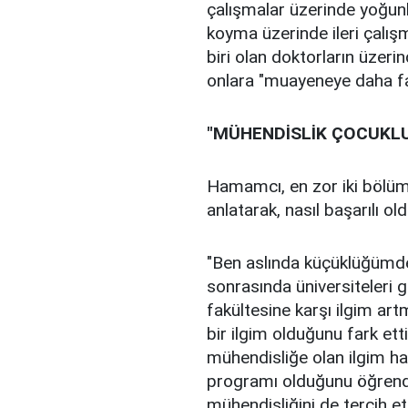
çalışmalar üzerinde yoğun
koyma üzerinde ileri çalış
biri olan doktorların üzeri
onlara "muayeneye daha f
"MÜHENDİSLİK ÇOCUKLU
Hamamcı, en zor iki bölüm
anlatarak, nasıl başarılı o
"Ben aslında küçüklüğümde
sonrasında üniversiteleri g
fakültesine karşı ilgim art
bir ilgim olduğunu fark ett
mühendisliğe olan ilgim 
programı olduğunu öğrend
mühendisliğini de tercih e