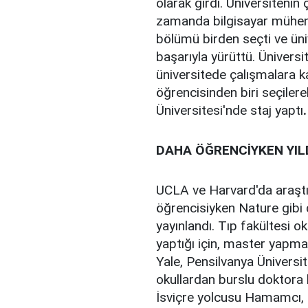
olarak girdi. Üniversiteni
zamanda bilgisayar mühendi
bölümü birden seçti ve üni
başarıyla yürüttü. Ünivers
üniversitede çalışmalara ka
öğrencisinden biri seçile
Üniversitesi'nde staj yaptı
.
DAHA ÖĞRENCİYKEN YIL
UCLA ve Harvard'da araştır
öğrencisiyken Nature gibi 
yayınlandı. Tıp fakültesi o
yaptığı için, master yapmas
Yale, Pensilvanya Üniversit
okullardan burslu doktora k
İsviçre yolcusu Hamamcı, kar