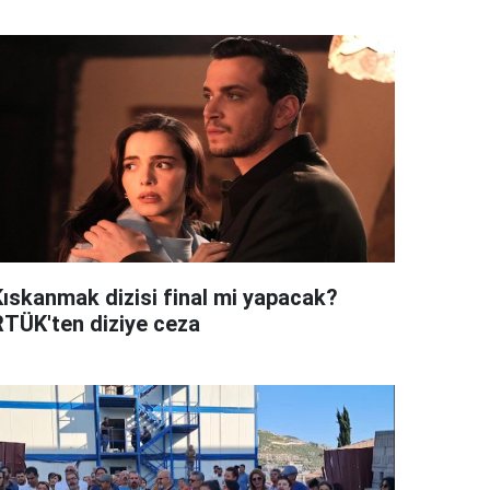
Kıskanmak dizisi final mi yapacak?
RTÜK'ten diziye ceza