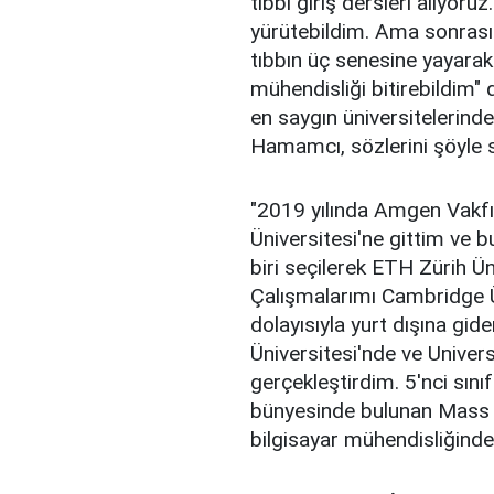
tıbbi giriş dersleri alıyoruz
yürütebildim. Ama sonrasın
tıbbın üç senesine yayarak 
mühendisliği bitirebildim
en saygın üniversitelerind
Hamamcı, sözlerini şöyle 
"2019 yılında Amgen Vakfı
Üniversitesi'ne gittim ve
biri seçilerek ETH Zürih Ün
Çalışmalarımı Cambridge 
dolayısıyla yurt dışına gi
Üniversitesi'nde ve Univers
gerçekleştirdim. 5'nci sını
bünyesinde bulunan Mass G
bilgisayar mühendisliğinde