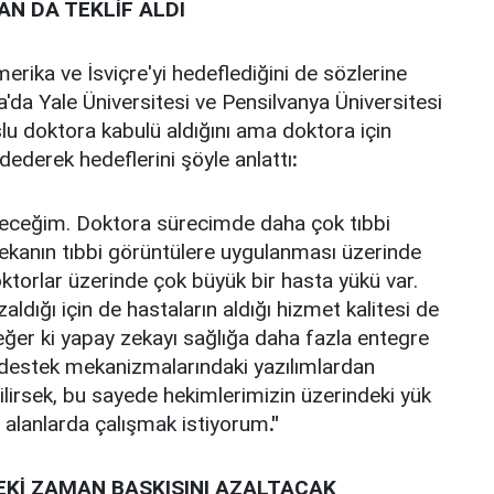
AN DA TEKLİF ALDI
rika ve İsviçre'yi hedeflediğini de sözlerine
da Yale Üniversitesi ve Pensilvanya Üniversitesi
lu doktora kabulü aldığını ama doktora için
aydederek hedeflerini şöyle anlattı
:
ideceğim. Doktora sürecimde daha çok tıbbi
ekanın tıbbi görüntülere uygulanması üzerinde
torlar üzerinde çok büyük bir hasta yükü var.
ldığı için de hastaların aldığı hizmet kalitesi de
eğer ki yapay zekayı sağlığa daha fazla entegre
ar destek mekanizmalarındaki yazılımlardan
irsek, bu sayede hekimlerimizin üzerindeki yük
 alanlarda çalışmak istiyorum
."
Kİ ZAMAN BASKISINI AZALTACAK