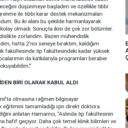
ileceğini düşünmeye başladım ve özellikle tıbbi
ğrenme ile tıbbi karar destek mekanizmaları
dum. Bu iki alanı bu şekilde harmanlayarak
kolay olmadı. Sonuçta ikisi de çok zor bölümler.
slikte zorlandım. Bazen mühendislik
ım, hatta 2'nci seneye bıraktım, kaldığım
A
ik fakültesinde tıp fakültesindeki kadar yüksek
calarımın da katkılarıyla programları beraber
r okuyabildim
."
İDEN BİRİ OLARAK KABUL ALDI
sınıfta olmasına rağmen bilgisayar
k eğitimini tamamladığı için direkt doktora
diğini anlatan Hamamcı, "Aslında tıp fakültesinin
aha hafif geçiyor. Daha çok temel klinik bilimleri ve