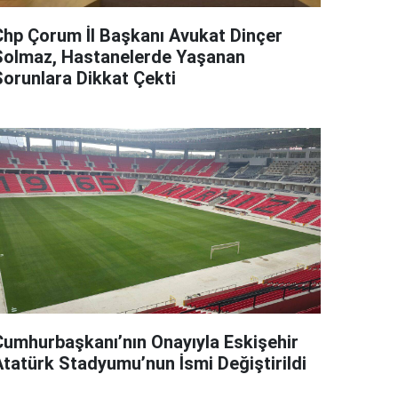
Chp Çorum İl Başkanı Avukat Dinçer
Solmaz, Hastanelerde Yaşanan
Sorunlara Dikkat Çekti
Cumhurbaşkanı’nın Onayıyla Eskişehir
Atatürk Stadyumu’nun İsmi Değiştirildi