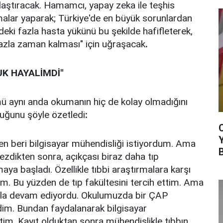
laştıracak. Hamamcı, yapay zeka ile teşhis
malar yaparak; Türkiye'de en büyük sorunlardan
ndeki fazla hasta yükünü bu şekilde hafifleterek,
azla zaman kalması" için uğraşacak
.
K HAYALİMDİ"
ü aynı anda okumanın hiç de kolay olmadığını
lduğunu şöyle özetledi
:
n beri bilgisayar mühendisliği istiyordum. Ama
ezdikten sonra, açıkçası biraz daha tıp
maya başladı. Özellikle tıbbi araştırmalara karşı
im. Bu yüzden de tıp fakültesini tercih ettim. Ama
hala devam ediyordu. Okulumuzda bir ÇAP
im. Bundan faydalanarak bilgisayar
ttim. Kayıt olduktan sonra mühendislikle tıbbın