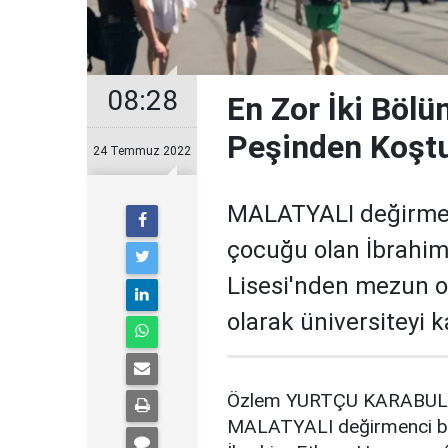
08:28
En Zor İki Bölü
Peşinden Koşt
24 Temmuz 2022
MALATYALI değirmenc
çocuğu olan İbrahi
Lisesi'nden mezun ol
olarak üniversiteyi 
Özlem YURTÇU KARABULU
MALATYALI değirmenci bir 