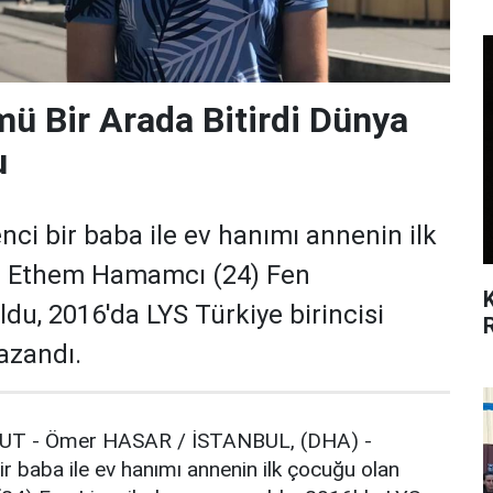
mü Bir Arada Bitirdi Dünya
u
i bir baba ile ev hanımı annenin ilk
m Ethem Hamamcı (24) Fen
du, 2016'da LYS Türkiye birincisi
kazandı.
T - Ömer HASAR / İSTANBUL, (DHA) -
baba ile ev hanımı annenin ilk çocuğu olan