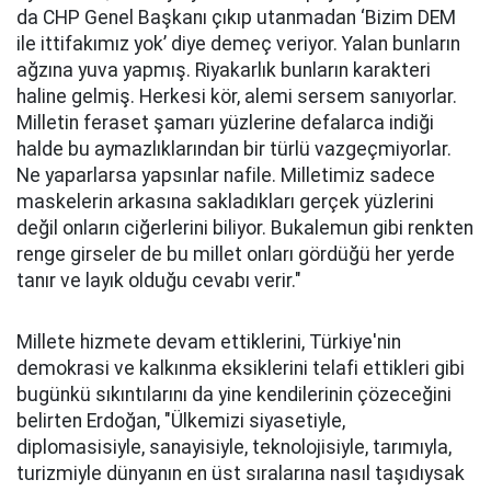
da CHP Genel Başkanı çıkıp utanmadan ‘Bizim DEM
ile ittifakımız yok’ diye demeç veriyor. Yalan bunların
ağzına yuva yapmış. Riyakarlık bunların karakteri
haline gelmiş. Herkesi kör, alemi sersem sanıyorlar.
Milletin feraset şamarı yüzlerine defalarca indiği
halde bu aymazlıklarından bir türlü vazgeçmiyorlar.
Ne yaparlarsa yapsınlar nafile. Milletimiz sadece
maskelerin arkasına sakladıkları gerçek yüzlerini
değil onların ciğerlerini biliyor. Bukalemun gibi renkten
renge girseler de bu millet onları gördüğü her yerde
tanır ve layık olduğu cevabı verir."
Millete hizmete devam ettiklerini, Türkiye'nin
demokrasi ve kalkınma eksiklerini telafi ettikleri gibi
bugünkü sıkıntılarını da yine kendilerinin çözeceğini
belirten Erdoğan, "Ülkemizi siyasetiyle,
diplomasisiyle, sanayisiyle, teknolojisiyle, tarımıyla,
turizmiyle dünyanın en üst sıralarına nasıl taşıdıysak