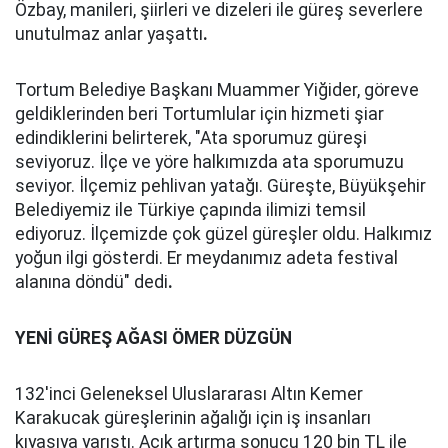
Özbay, manileri, şiirleri ve dizeleri ile güreş severlere
unutulmaz anlar yaşattı
.
Tortum Belediye Başkanı Muammer Yiğider, göreve
geldiklerinden beri Tortumlular için hizmeti şiar
edindiklerini belirterek, "Ata sporumuz güreşi
seviyoruz. İlçe ve yöre halkımızda ata sporumuzu
seviyor. İlçemiz pehlivan yatağı. Güreşte, Büyükşehir
Belediyemiz ile Türkiye çapında ilimizi temsil
ediyoruz. İlçemizde çok güzel güreşler oldu. Halkımız
yoğun ilgi gösterdi. Er meydanımız adeta festival
alanına döndü" dedi
.
YENİ GÜREŞ AĞASI ÖMER DÜZGÜN
132'inci Geleneksel Uluslararası Altın Kemer
Karakucak güreşlerinin ağalığı için iş insanları
kıyasıya yarıştı. Açık artırma sonucu 120 bin TL ile