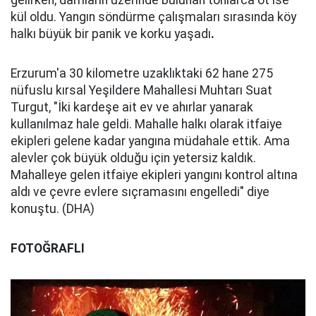
gelirken, damların üzerinde bulunan tonlarca ot ise
kül oldu. Yangın söndürme çalışmaları sırasında köy
halkı büyük bir panik ve korku yaşadı
.
Erzurum'a 30 kilometre uzaklıktaki 62 hane 275
nüfuslu kırsal Yeşildere Mahallesi Muhtarı Suat
Turgut, "İki kardeşe ait ev ve ahırlar yanarak
kullanılmaz hale geldi. Mahalle halkı olarak itfaiye
ekipleri gelene kadar yangına müdahale ettik. Ama
alevler çok büyük olduğu için yetersiz kaldık.
Mahalleye gelen itfaiye ekipleri yangını kontrol altına
aldı ve çevre evlere sıçramasını engelledi" diye
konuştu. (DHA)
FOTOĞRAFLI