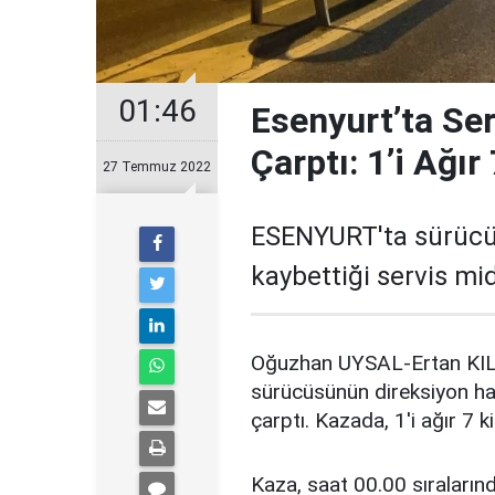
01:46
Esenyurt’ta Se
Çarptı: 1’i Ağır 
27 Temmuz 2022
ESENYURT'ta sürücü
kaybettiği servis mi
Oğuzhan UYSAL-Ertan KI
sürücüsünün direksiyon hak
çarptı. Kazada, 1'i ağır 7 k
Kaza, saat 00.00 sıraları