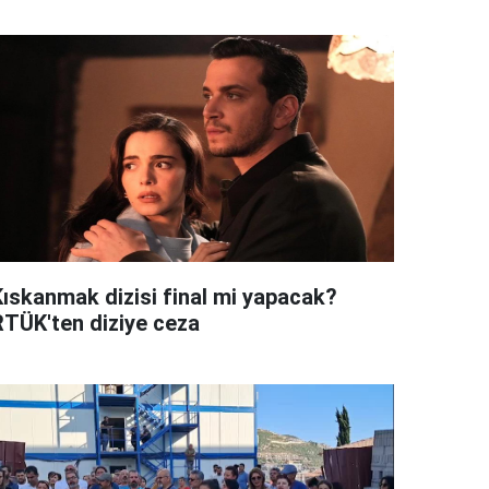
Kıskanmak dizisi final mi yapacak?
RTÜK'ten diziye ceza