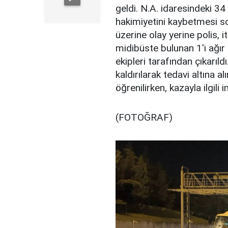
geldi. N.A. idaresindeki 3
hakimiyetini kaybetmesi so
üzerine olay yerine polis, i
midibüste bulunan 1'i ağır 7
ekipleri tarafından çıkarıl
kaldırılarak tedavi altına
öğrenilirken, kazayla ilgili
(FOTOĞRAF)