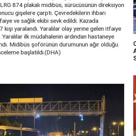
4 LRG 874 plakalı midibüs, sürücüsünün direksiyon
nucu gişelere çarptı. Çevredekilerin ihbarı
tfaiye ve sağlık ekibi sevk edildi. Kazada
 kişi yaralandı. Yaralılar olay yerine gelen itfaiye
dı. Yaralılar ilk müdahalenin ardından hastaneye
 alındı. Midibüs şoförünün durumunun ağır olduğu
 inceleme başlatıldı.(DHA)