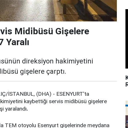
rvis Midibüsü Gişelere
7 Yaralı
sünün direksiyon hakimiyetini
dibüsü gişelere çarptı.
LIÇ/İSTANBUL, (DHA) - ESENYURT'ta
imiyetini kaybettiği servis midibüsü gişelere
işi yaralandı
.
nda TEM otoyolu Esenyurt gişelerinde meydana