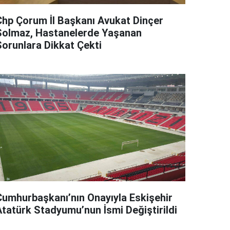
Chp Çorum İl Başkanı Avukat Dinçer
Solmaz, Hastanelerde Yaşanan
Sorunlara Dikkat Çekti
Cumhurbaşkanı’nın Onayıyla Eskişehir
Atatürk Stadyumu’nun İsmi Değiştirildi