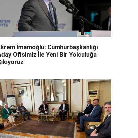
Ekrem İmamoğlu: Cumhurbaşkanlığı
day Ofisimiz İle Yeni Bir Yolculuğa
Çıkıyoruz