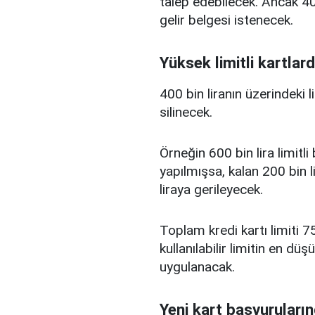
talep edebilecek. Ancak 400
gelir belgesi istenecek.
Yüksek limitli kartlard
400 bin liranın üzerindeki 
silinecek.
Örneğin 600 bin lira limitl
yapılmışsa, kalan 200 bin l
liraya gerileyecek.
Toplam kredi kartı limiti 75
kullanılabilir limitin en d
uygulanacak.
Yeni kart başvuruların