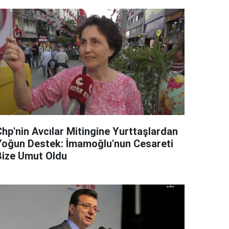
Chp'nin Avcılar Mitingine Yurttaşlardan
Yoğun Destek: İmamoğlu'nun Cesareti
Bize Umut Oldu