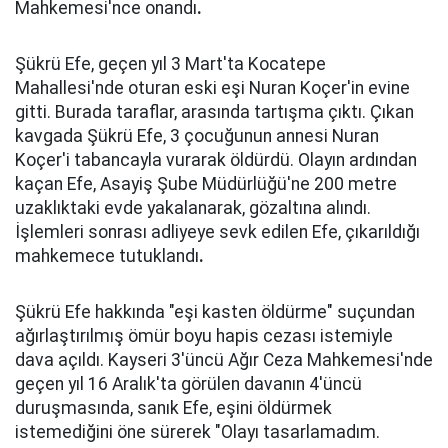
Mahkemesi'nce onandı
.
Şükrü Efe, geçen yıl 3 Mart'ta Kocatepe
Mahallesi'nde oturan eski eşi Nuran Koçer'in evine
gitti. Burada taraflar, arasında tartışma çıktı. Çıkan
kavgada Şükrü Efe, 3 çocuğunun annesi Nuran
Koçer'i tabancayla vurarak öldürdü. Olayın ardından
kaçan Efe, Asayiş Şube Müdürlüğü'ne 200 metre
uzaklıktaki evde yakalanarak, gözaltına alındı.
İşlemleri sonrası adliyeye sevk edilen Efe, çıkarıldığı
mahkemece tutuklandı
.
Şükrü Efe hakkında "eşi kasten öldürme" suçundan
ağırlaştırılmış ömür boyu hapis cezası istemiyle
dava açıldı. Kayseri 3'üncü Ağır Ceza Mahkemesi'nde
geçen yıl 16 Aralık'ta görülen davanın 4'üncü
duruşmasında, sanık Efe, eşini öldürmek
istemediğini öne sürerek "Olayı tasarlamadım.