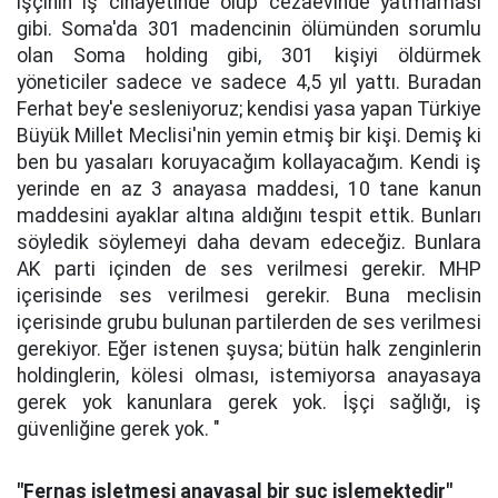
işçinin iş cinayetinde ölüp cezaevinde yatmaması
gibi. Soma'da 301 madencinin ölümünden sorumlu
olan Soma holding gibi, 301 kişiyi öldürmek
yöneticiler sadece ve sadece 4,5 yıl yattı. Buradan
Ferhat bey'e sesleniyoruz; kendisi yasa yapan Türkiye
Büyük Millet Meclisi'nin yemin etmiş bir kişi. Demiş ki
ben bu yasaları koruyacağım kollayacağım. Kendi iş
yerinde en az 3 anayasa maddesi, 10 tane kanun
maddesini ayaklar altına aldığını tespit ettik. Bunları
söyledik söylemeyi daha devam edeceğiz. Bunlara
AK parti içinden de ses verilmesi gerekir. MHP
içerisinde ses verilmesi gerekir. Buna meclisin
içerisinde grubu bulunan partilerden de ses verilmesi
gerekiyor. Eğer istenen şuysa; bütün halk zenginlerin
holdinglerin, kölesi olması, istemiyorsa anayasaya
gerek yok kanunlara gerek yok. İşçi sağlığı, iş
güvenliğine gerek yok. "
"Fernas işletmesi anayasal bir suç işlemektedir"