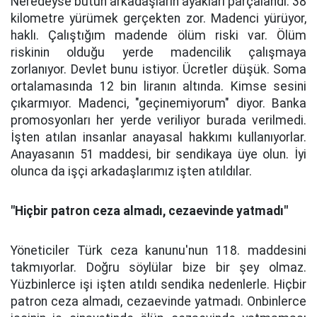
Neredeyse bütün arkadaşların ayakları parçalandı. 38
kilometre yürümek gerçekten zor. Madenci yürüyor,
haklı. Çalıştığım madende ölüm riski var. Ölüm
riskinin olduğu yerde madencilik çalışmaya
zorlanıyor. Devlet bunu istiyor. Ücretler düşük. Soma
ortalamasında 12 bin liranın altında. Kimse sesini
çıkarmıyor. Madenci, "geçinemiyorum" diyor. Banka
promosyonları her yerde veriliyor burada verilmedi.
İşten atılan insanlar anayasal hakkımı kullanıyorlar.
Anayasanın 51 maddesi, bir sendikaya üye olun. İyi
olunca da işçi arkadaşlarımız işten atıldılar.
"Hiçbir patron ceza almadı, cezaevinde yatmadı"
Yöneticiler Türk ceza kanunu'nun 118. maddesini
takmıyorlar. Doğru söylülar bize bir şey olmaz.
Yüzbinlerce işi işten atıldı sendika nedenlerle. Hiçbir
patron ceza almadı, cezaevinde yatmadı. Onbinlerce