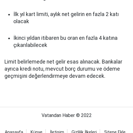
İlk yıl kart limiti, aylık net gelirin en fazla 2 katı
olacak
İkinci yıldan itibaren bu oran en fazla 4 katına
çıkarılabilecek
Limit belirlemede net gelir esas alınacak. Bankalar
ayrıca kredi notu, mevcut borç durumu ve ödeme
geçmişini değerlendirmeye devam edecek.
Vatandan Haber © 2022
Anasayfa
Künye
İletişim
Gizlilik İlkeleri
Sitene Ekle