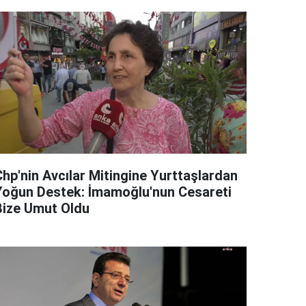
Chp'nin Avcılar Mitingine Yurttaşlardan
Yoğun Destek: İmamoğlu'nun Cesareti
Bize Umut Oldu