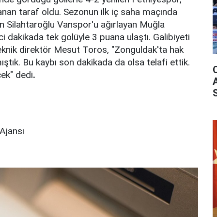
anan taraf oldu. Sezonun ilk iç saha maçında
an Silahtaroğlu Vanspor'u ağırlayan Muğla
ci dakikada tek golüyle 3 puana ulaştı. Galibiyeti
eknik direktör Mesut Toros, "Zonguldak'ta hak
ıştık. Bu kaybı son dakikada da olsa telafi ettik.
cek" dedi
.
Ajansı