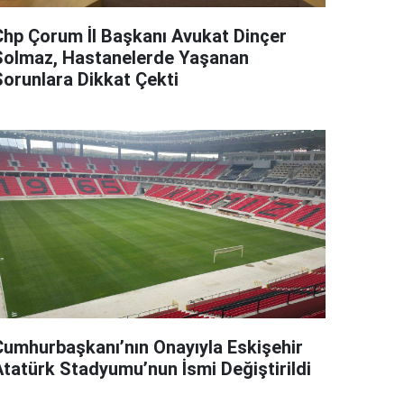
Chp Çorum İl Başkanı Avukat Dinçer
Solmaz, Hastanelerde Yaşanan
Sorunlara Dikkat Çekti
Cumhurbaşkanı’nın Onayıyla Eskişehir
Atatürk Stadyumu’nun İsmi Değiştirildi