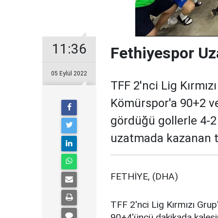
11:36
Fethiyespor U
05 Eylül 2022
TFF 2'nci Lig Kırmız
Kömürspor'a 90+2 v
gördüğü gollerle 4-2 
uzatmada kazanan ta
FETHİYE, (DHA)
TFF 2'nci Lig Kırmızı Gru
90+4'üncü dakikada kalesi