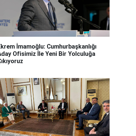
Ekrem İmamoğlu: Cumhurbaşkanlığı
day Ofisimiz İle Yeni Bir Yolculuğa
Çıkıyoruz