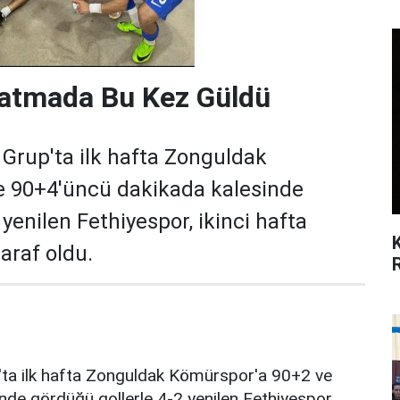
zatmada Bu Kez Güldü
ı Grup'ta ilk hafta Zonguldak
e 90+4'üncü dakikada kalesinde
yenilen Fethiyespor, ikinci hafta
raf oldu.
p'ta ilk hafta Zonguldak Kömürspor'a 90+2 ve
nde gördüğü gollerle 4-2 yenilen Fethiyespor,