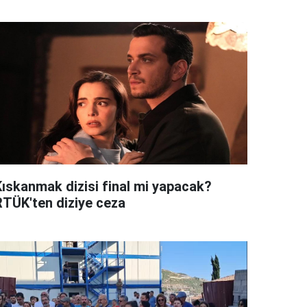
Kıskanmak dizisi final mi yapacak?
RTÜK'ten diziye ceza