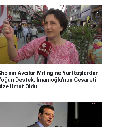
Chp'nin Avcılar Mitingine Yurttaşlardan
Yoğun Destek: İmamoğlu'nun Cesareti
Bize Umut Oldu