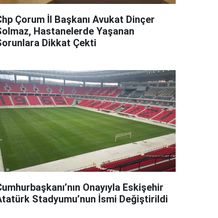
Chp Çorum İl Başkanı Avukat Dinçer
Solmaz, Hastanelerde Yaşanan
Sorunlara Dikkat Çekti
Cumhurbaşkanı’nın Onayıyla Eskişehir
Atatürk Stadyumu’nun İsmi Değiştirildi