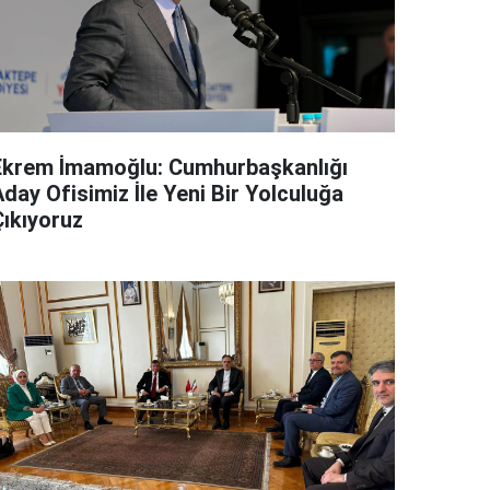
Ekrem İmamoğlu: Cumhurbaşkanlığı
day Ofisimiz İle Yeni Bir Yolculuğa
Çıkıyoruz