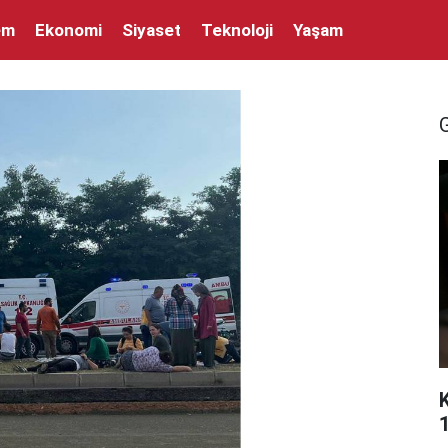
em
Ekonomi
Siyaset
Teknoloji
Yaşam