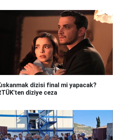
Kıskanmak dizisi final mi yapacak?
RTÜK'ten diziye ceza