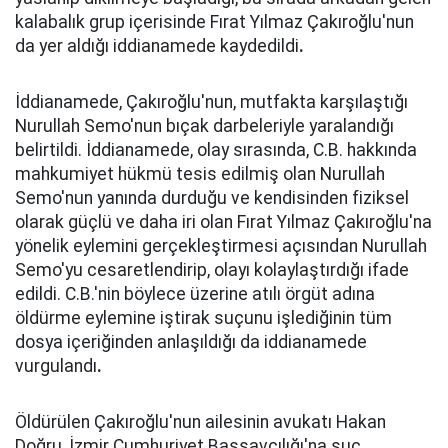
kalabalık grup içerisinde Fırat Yılmaz Çakıroğlu'nun
da yer aldığı iddianamede kaydedildi
.
İddianamede, Çakıroğlu'nun, mutfakta karşılaştığı
Nurullah Semo'nun bıçak darbeleriyle yaralandığı
belirtildi. İddianamede, olay sırasında, C.B. hakkında
mahkumiyet hükmü tesis edilmiş olan Nurullah
Semo'nun yanında durduğu ve kendisinden fiziksel
olarak güçlü ve daha iri olan Fırat Yılmaz Çakıroğlu'na
yönelik eylemini gerçekleştirmesi açısından Nurullah
Semo'yu cesaretlendirip, olayı kolaylaştırdığı ifade
edildi. C.B.'nin böylece üzerine atılı örgüt adına
öldürme eylemine iştirak suçunu işlediğinin tüm
dosya içeriğinden anlaşıldığı da iddianamede
vurgulandı
.
Öldürülen Çakıroğlu'nun ailesinin avukatı Hakan
Doğru, İzmir Cumhuriyet Başsavcılığı'na suç