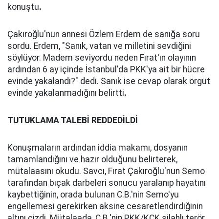
konuştu
.
Çakıroğlu'nun annesi Özlem Erdem de sanığa soru
sordu. Erdem, "Sanık, vatan ve milletini sevdiğini
söylüyor. Madem seviyordu neden Fırat'ın olayının
ardından 6 ay içinde İstanbul'da PKK'ya ait bir hücre
evinde yakalandı?" dedi. Sanık ise cevap olarak örgüt
evinde yakalanmadığını belirtti
.
TUTUKLAMA TALEBİ REDDEDİLDİ
Konuşmaların ardından iddia makamı, dosyanın
tamamlandığını ve hazır olduğunu belirterek,
mütalaasını okudu. Savcı, Fırat Çakıroğlu'nun Semo
tarafından bıçak darbeleri sonucu yaralanıp hayatını
kaybettiğinin, orada bulunan C.B.'nin Semo'yu
engellemesi gerekirken aksine cesaretlendirdiğinin
altını çizdi. Mütalaada, C.B.'nin PKK/KCK silahlı terör