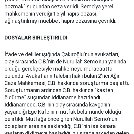
bozmak" suçundan ceza verildi. Semo'ya yerel
mahkemenin verdiği 15 yıl hapis cezası,
ağırlaştırılmış müebbet hapis cezasına çevrildi
.
DOSYALAR BİRLEŞTİRİLDİ
İfade ve deliller ışığında Çakıroğlu'nun avukatları,
olay sırasında C.B.'nin de Nurullah Semo'nun yanında
olduğu gerekçesiyle mahkemeye müracaatta
bulundu. Avukatların talebini haklı bulan 2'nci Ağır
Ceza Mahkemesi, C.B. hakkında soruşturma başlattı.
Soruşturmanın ardından C.B. hakkında "kasten
öldürme" suçundan iddianame hazırlandı.
İddianamede, C.B.'nin olay sırasında kavganın
yaşandığı Ege Kafe'nin mutfak bölümünde olduğu
belirtildi. Mutfağa önce giren Nurullah Semo'nun
dolapların arasına saklandığı, C.B.'nin ise kenara
yaslanıp dikilmeye başladığı, bu sırada arkadan gelen