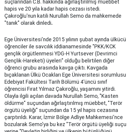
suçlarından C.B. hakkında ağırlaştırılmış müebbet
hapis ve 20 yıla kadar hapis cezası istedi.
Çakıroğlu'nun katili Nurullah Semo da mahkemede
"tanık" olarak dinledi
.
Ege Üniversitesi'nde 2015 yılının şubat ayında ülkücü
öğrenciler ile savcılık iddianamesinde "PKK/KCK
gençlik örgütlenmesi YDG-H Yurtsever (Devrimci
Gençlik-Hareketi) üyeleri" olduğu belirtilen diğer
öğrenci grubu arasında kavga çıktı. Kavgada
bıçaklanan Ülkü Ocakları Ege Üniversitesi sorumlusu
Edebiyat Fakültesi Tarih Bölümü 4'üncü sınıf
öğrencisi Fırat Yılmaz Çakıroğlu, yaşamını yitirdi.
Olayla ilgili açılan davada Nurullah Semo, "Kasten
öldürme" suçundan ağırlaştırılmış müebbet, "Terör
örgütü üyeliği" suçundan da 15 yıl hapis cezasına
çarptırıldı. Karar, İzmir Bölge Adliye Mahkemesi'nce
bozularak Semo'ya bu kez "Terör örgütü üyeliği suçu
yerine "Devletin birliğini ve ülkenin bütünlüğünü