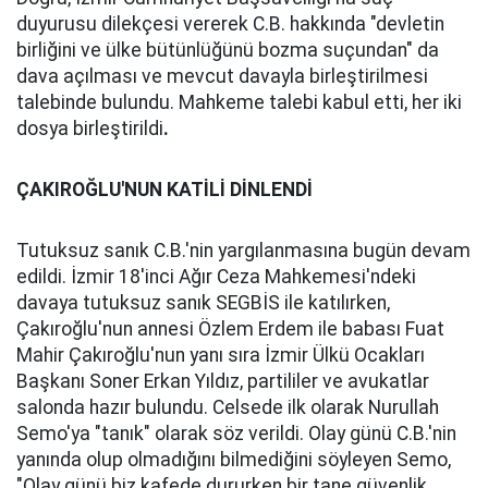
duyurusu dilekçesi vererek C.B. hakkında "devletin
birliğini ve ülke bütünlüğünü bozma suçundan" da
dava açılması ve mevcut davayla birleştirilmesi
talebinde bulundu. Mahkeme talebi kabul etti, her iki
dosya birleştirildi
.
ÇAKIROĞLU'NUN KATİLİ DİNLENDİ
Tutuksuz sanık C.B.'nin yargılanmasına bugün devam
edildi. İzmir 18'inci Ağır Ceza Mahkemesi'ndeki
davaya tutuksuz sanık SEGBİS ile katılırken,
Çakıroğlu'nun annesi Özlem Erdem ile babası Fuat
Mahir Çakıroğlu'nun yanı sıra İzmir Ülkü Ocakları
Başkanı Soner Erkan Yıldız, partililer ve avukatlar
salonda hazır bulundu. Celsede ilk olarak Nurullah
Semo'ya "tanık" olarak söz verildi. Olay günü C.B.'nin
yanında olup olmadığını bilmediğini söyleyen Semo,
"Olay günü biz kafede dururken bir tane güvenlik