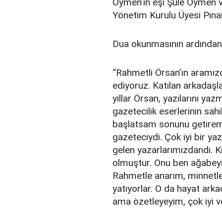
Öymen’in eşi Şule Öymen v
Yönetim Kurulu Üyesi Pınar 
Dua okunmasının ardından 
“Rahmetli Örsan’ın aramızd
ediyoruz. Katılan arkadaşl
yıllar Örsan, yazılarını yaz
gazetecilik eserlerinin sah
başlatsam sonunu getireme
gazeteciydi. Çok iyi bir y
gelen yazarlarımızdandı. Ki
olmuştur. Onu ben ağabeyi 
Rahmetle anarım, minnetle
yatıyorlar. O da hayat ark
ama özetleyeyim, çok iyi ve