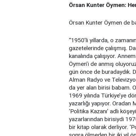
Örsan Kunter Öymen: Her
Örsan Kunter Öymen de baba
“1950’li yıllarda, o zaman
gazetelerinde çalışmış. D
kanalında çalışıyor. Annem
Öymen’i de anmış oluyoruz
gün önce de buradaydık. Da
Alman Radyo ve Televizyonu’
da yer alan birisi babam.
1969 yılında Türkiye’ye dö
yazarlığı yapıyor. Oradan M
‘Politika Kazanı’ adlı köşe
yazarlarından birisiydi 1970’
bir kitap olarak derliyor. ‘P
sonra ölmeden bir iki yıl ön