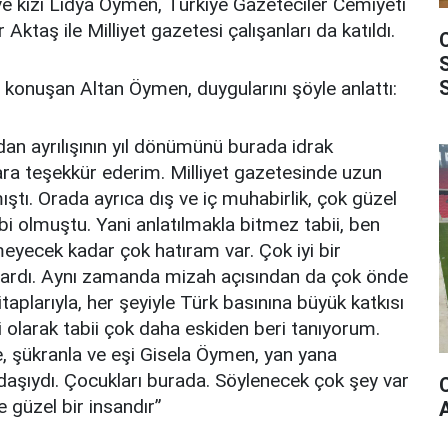
e kızı Lidya Öymen, Türkiye Gazeteciler Cemiyeti
Aktaş ile Milliyet gazetesi çalışanları da katıldı.
konuşan Altan Öymen, duygularını şöyle anlattı:
an ayrılışının yıl dönümünü burada idrak
ara teşekkür ederim. Milliyet gazetesinde uzun
mıştı. Orada ayrıca dış ve iç muhabirlik, çok güzel
ibi olmuştu. Yani anlatılmakla bitmez tabii, ben
yecek kadar çok hatıram var. Çok iyi bir
azardı. Aynı zamanda mizah açısından da çok önde
taplarıyla, her şeyiyle Türk basınına büyük katkısı
olarak tabii çok daha eskiden beri tanıyorum.
, şükranla ve eşi Gisela Öymen, yan yana
adaşıydı. Çocukları burada. Söylenecek çok şey var
 güzel bir insandır”