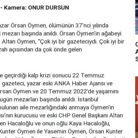
 - Kamera: ONUR DURSUN
azar Örsan Öymen, ölümünün 37’nci yılında
ki mezarı başında anıldı. Örsan Öymen’in ağabeyi
Altan Öymen, “Çok iyi bir gazeteciydi. Çok iyi bir
zah açısından da çok önde gelen
e geçirdiği kalp krizi sonucu 22 Temmuz
 gazeteci, yazar eski ANKA Haber Ajansı ve
nı Örsan Öymen ve 20 Temmuz 2022’de yaşamını
ugün mezarları başında anıldı. İstanbul
 bulunan aile mezarlığındaki anmaya Öymen’in
ı’nın kurucusu ve eski CHP Genel Başkanı Altan
en Hacaloğlu ve onun oğlu Kaya Hacaloğlu,
 Kunter Öymen ile Yasemin Öymen, Örsan Kunter