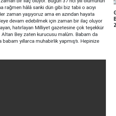
 zaman bir ilaç oluyor. Bugün 37’nci yılı ölümünün
 rağmen hâlâ sanki dün gibi biz tabii o acıyı
Her zaman yaşıyoruz ama en azından hayata
leye devam edebilmek için zaman bir ilaç oluyor
Z
mayan, hatırlayan Milliyet gazetesine çok teşekkür
 Altan Bey zaten kurucusu malûm. Babam da
 babam yıllarca muhabirlik yapmıştı. Hepinize