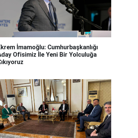
Ekrem İmamoğlu: Cumhurbaşkanlığı
day Ofisimiz İle Yeni Bir Yolculuğa
Çıkıyoruz