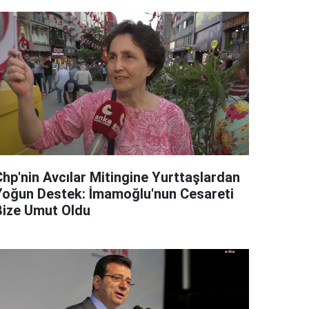
Chp'nin Avcılar Mitingine Yurttaşlardan
Yoğun Destek: İmamoğlu'nun Cesareti
Bize Umut Oldu