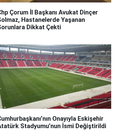
Chp Çorum İl Başkanı Avukat Dinçer
Solmaz, Hastanelerde Yaşanan
Sorunlara Dikkat Çekti
Cumhurbaşkanı’nın Onayıyla Eskişehir
Atatürk Stadyumu’nun İsmi Değiştirildi