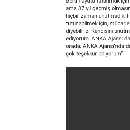
Belki hayata tutunmak için
ama 37 yıl geçmiş olmasına
hiçbir zaman unutmadık. 
tutunabilmek için, mücade
diyebiliriz. Kendisini unut
ediyorum. ANKA Ajansı da
orada. ANKA Ajansı’nda da
çok teşekkür ediyorum”