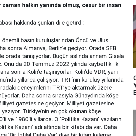
 zaman halkın yanında olmuş, cesur bir insan
sı hakkında şunları dile getirdi:
ın önemli basın kuruluşlarından Öncü ve Ulus
aha sonra Almanya, Berlin’e geçiyor. Orada SFB
le orada tanışıyorlar. Bugün aslında annem Gisela
. Onu da 20 Temmuz 2022 yılında kaybettik. İki
ha sonra Köln’e taşınıyorlar. Köln’de VDR, yani
nda yıllarca çalışıyor. TRT’nin kuruluş yıllarında
 Oradaki deneyimlerini TRT’ye aktarmak üzere
nüyorlar. Daha sonra sırasıyla Günaydın’da köşe
illiyet gazetesine geçiyor. Milliyet gazetesine
yi yazıyor. Türkiye’nin en çok okunan köşe
li ve 1980’li yıllarda. O ‘Politika Kazanı’ yazılarını
olitika Kazanı’ adı altında bir kitabı da var. Daha
ce ‘Bir İhtilal Daha Var’ diye bir kitap kaleme