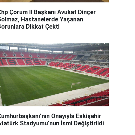
Chp Çorum İl Başkanı Avukat Dinçer
Solmaz, Hastanelerde Yaşanan
Sorunlara Dikkat Çekti
Cumhurbaşkanı’nın Onayıyla Eskişehir
Atatürk Stadyumu’nun İsmi Değiştirildi