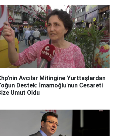
Chp'nin Avcılar Mitingine Yurttaşlardan
Yoğun Destek: İmamoğlu'nun Cesareti
Bize Umut Oldu