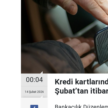
00:04
Kredi kartların
Şubat’tan itiba
14 Şubat 2026
Bankacılık Düzenle