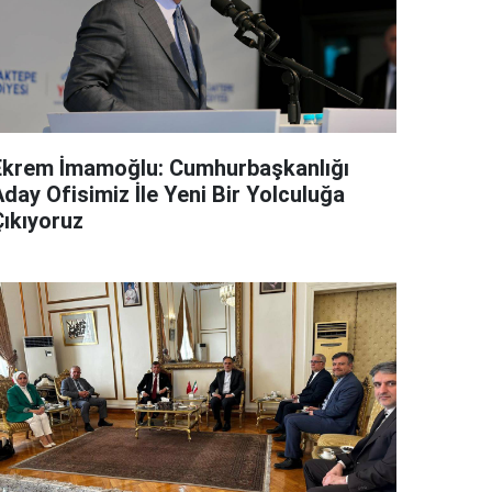
Ekrem İmamoğlu: Cumhurbaşkanlığı
day Ofisimiz İle Yeni Bir Yolculuğa
Çıkıyoruz