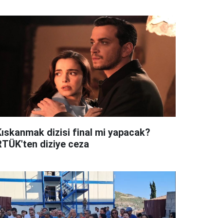
Kıskanmak dizisi final mi yapacak?
RTÜK'ten diziye ceza