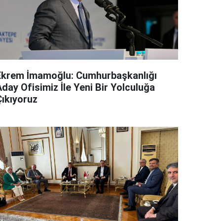
Ekrem İmamoğlu: Cumhurbaşkanlığı
day Ofisimiz İle Yeni Bir Yolculuğa
Çıkıyoruz