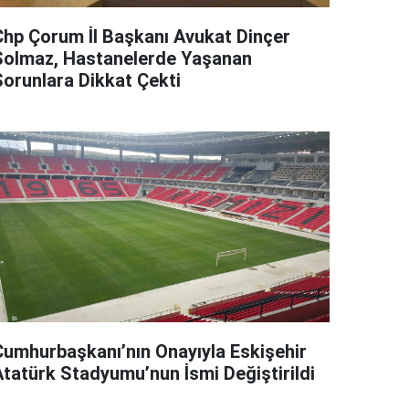
Chp Çorum İl Başkanı Avukat Dinçer
Solmaz, Hastanelerde Yaşanan
Sorunlara Dikkat Çekti
Cumhurbaşkanı’nın Onayıyla Eskişehir
Atatürk Stadyumu’nun İsmi Değiştirildi