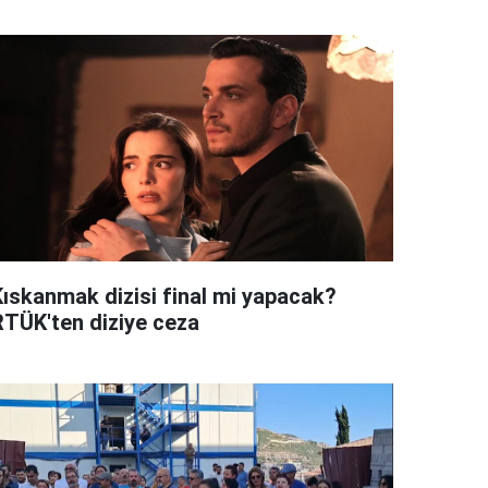
Kıskanmak dizisi final mi yapacak?
RTÜK'ten diziye ceza