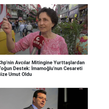
Chp'nin Avcılar Mitingine Yurttaşlardan
Yoğun Destek: İmamoğlu'nun Cesareti
Bize Umut Oldu