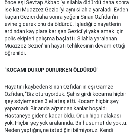
önce eşi Sevtap Akbacı'yı silahla öldürdü daha sonra
ise kızı Muazzez Gezici'yi aynı silahla yaraladı. Evden
kaçan Gezici daha sonra yeğeni Sinan Özfidan'ın
evine giderek onu da öldürdü. İşlediği cinayetlerin
ardından kayıplara karışan Gezici'yi yakalamak için
polis ekipleri çalışma başlattı. Silahla yaralanan
Muazzez Gezici'nin hayati tehlikesinin devam ettiği
öğrenildi
.
"KOCAMI DURUP DURURKEN ÖLDÜRDÜ"
Hayatını kaybeden Sinan Özfidan'ın eşi Gamze
Özfidan, "Biz oturuyorduk. Şahıs girdi kocama hiçbir
şey söylemeden 3 el ateş etti. Kocam hiçbir şey
yapamadı. Bir anda ağzından kanlar boşaldı.
Hastaneye gidene kadar öldü. Onun hiçbir alakası
yok. Hiçbir şey yok aralarında. Bir husumet de yoktu.
Neden yaptığını, ne istediğini bilmiyoruz. Kendi