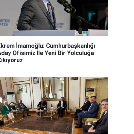
Ekrem İmamoğlu: Cumhurbaşkanlığı
day Ofisimiz İle Yeni Bir Yolculuğa
Çıkıyoruz