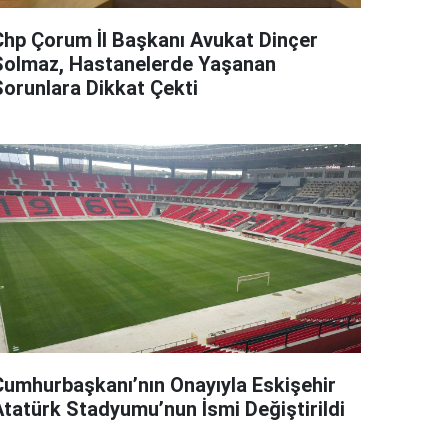
Chp Çorum İl Başkanı Avukat Dinçer
Solmaz, Hastanelerde Yaşanan
Sorunlara Dikkat Çekti
Cumhurbaşkanı’nın Onayıyla Eskişehir
Atatürk Stadyumu’nun İsmi Değiştirildi