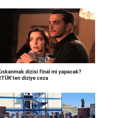
Kıskanmak dizisi final mi yapacak?
RTÜK'ten diziye ceza