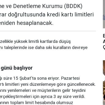
me ve Denetleme Kurumu (BDDK)
rar doğrultusunda kredi kartı limitleri
yeniden hesaplanacak.
A
zellikle yüksek limitli kartlarda düşüş
mı taleplerinde ise daha sıkı kuralların devreye
 günü başlıyor
ı süre 15 Şubat’ta sona eriyor. Pazartesi
rtı limitleri yeni düzenlemeye göre güncellenecek.
ını yenilemeleri ve müşterilerin gelir teyidini
erçekleştirmeleri için ayrıca 3 ay süre verildi.
arının toplam limit hesabında olumsuz