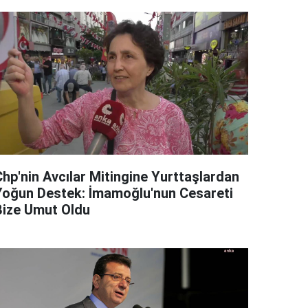
Chp'nin Avcılar Mitingine Yurttaşlardan
Yoğun Destek: İmamoğlu'nun Cesareti
Bize Umut Oldu