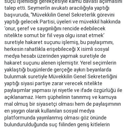
suçu işlenildiği gerekçesiyle kamu davası açılmasını
talep etti. Seymen’in avukatı aracılığıyla yaptığı
başvuruda, “Müvekkilin Genel Sekreterlik görevini
yaptığı gelecek Partisi, üyeleri ve müvekkil hakkında
‘onur, şeref ve saygınlığını rencide edebilecek
nitelikte somut bir fiil veya olgu isnat etmek’
suretiyle hakaret suçunu işlemiş, bu paylaşımını,
herkesin rahatlıkla erişebileceği X isimli sosyal
medya hesabı üzerinden yapmak suretiyle de
hakaret suçunu alenen işlemiştir. Yerel seçimlerin
yaklaştığı bugünlerde gerçeğe aykırı beyanlarda
bulunmak suretiyle Müvekkilin Genel Sekreterliğini
yaptığı siyasi partiye zarar verecek nitelikte
paylaşımlar yapması iyi niyetle ve ifade özgürlüğü ile
açıklanamaz. Hem şüphelinin tanınmış ve kamuya
mal olmuş bir siyasetçi olması hem de paylaşımının
en yaygın olarak kullanılan sosyal medya
platformunda yayınlanmış olması göz önünde
bulundurulduğunda suç fiilinden geniş kitlelerin