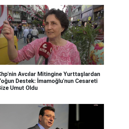
Chp'nin Avcılar Mitingine Yurttaşlardan
Yoğun Destek: İmamoğlu'nun Cesareti
Bize Umut Oldu