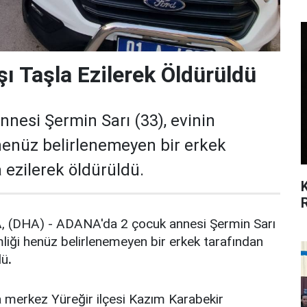
ı Taşla Ezilerek Öldürüldü
nesi Şermin Sarı (33), evinin
henüz belirlenemeyen bir erkek
 ezilerek öldürüldü.
(DHA) - ADANA'da 2 çocuk annesi Şermin Sarı
mliği henüz belirlenemeyen bir erkek tarafından
dü
.
a merkez Yüreğir ilçesi Kazım Karabekir