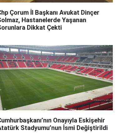
Chp Çorum İl Başkanı Avukat Dinçer
Solmaz, Hastanelerde Yaşanan
Sorunlara Dikkat Çekti
Cumhurbaşkanı’nın Onayıyla Eskişehir
Atatürk Stadyumu’nun İsmi Değiştirildi