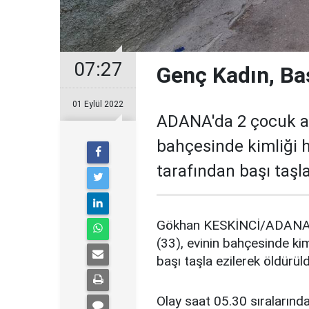
07:27
Genç Kadın, Baş
01 Eylül 2022
ADANA'da 2 çocuk an
bahçesinde kimliği 
tarafından başı taşla
Gökhan KESKİNCİ/ADANA, 
(33), evinin bahçesinde ki
başı taşla ezilerek öldürül
Olay saat 05.30 sıralarınd