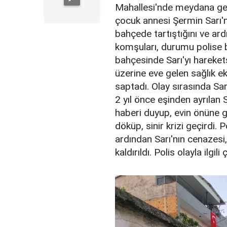
Mahallesi'nde meydana geld
çocuk annesi Şermin Sarı'n
bahçede tartıştığını ve ardı
komşuları, durumu polise bil
bahçesinde Sarı'yı hareket
üzerine eve gelen sağlık eki
saptadı. Olay sırasında Sarı
2 yıl önce eşinden ayrılan S
haberi duyup, evin önüne g
döküp, sinir krizi geçirdi. 
ardından Sarı'nın cenazes
kaldırıldı. Polis olayla ilgi