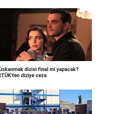
Kıskanmak dizisi final mi yapacak?
RTÜK'ten diziye ceza