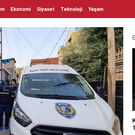
em
Ekonomi
Siyaset
Teknoloji
Yaşam