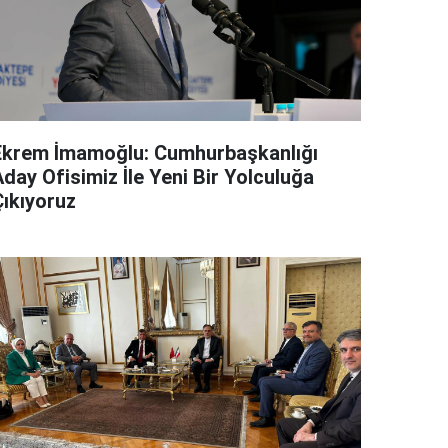
Ekrem İmamoğlu: Cumhurbaşkanlığı
day Ofisimiz İle Yeni Bir Yolculuğa
Çıkıyoruz