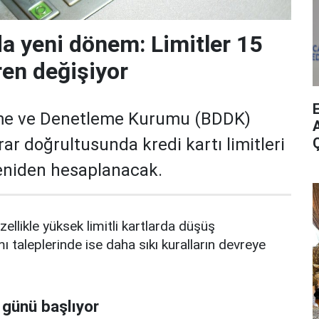
da yeni dönem: Limitler 15
ren değişiyor
me ve Denetleme Kurumu (BDDK)
A
rar doğrultusunda kredi kartı limitleri
yeniden hesaplanacak.
zellikle yüksek limitli kartlarda düşüş
mı taleplerinde ise daha sıkı kuralların devreye
 günü başlıyor