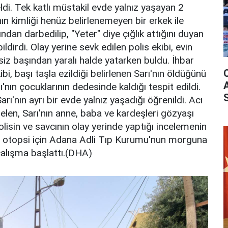
i. Tek katlı müstakil evde yalnız yaşayan 2
ın kimliği henüz belirlenemeyen bir erkek ile
ndan darbedilip, "Yeter" diye çığlık attığını duyan
dirdi. Olay yerine sevk edilen polis ekibi, evin
siz başından yaralı halde yatarken buldu. İhbar
bi, başı taşla ezildiği belirlenen Sarı'nın öldüğünü
'nın çocuklarının dedesinde kaldığı tespit edildi.
arı'nın ayrı bir evde yalnız yaşadığı öğrenildi. Acı
elen, Sarı'nın anne, baba ve kardeşleri gözyaşı
Polisin ve savcının olay yerinde yaptığı incelemenin
i, otopsi için Adana Adli Tıp Kurumu'nun morguna
li çalışma başlattı.(DHA)