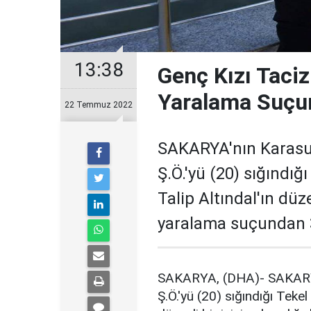
13:38
Genç Kızı Taci
Yaralama Suçun
22 Temmuz 2022
SAKARYA'nın Karasu 
Ş.Ö.'yü (20) sığındı
Talip Altındal'ın düz
yaralama suçundan 3
SAKARYA, (DHA)- SAKARYA'
Ş.Ö.'yü (20) sığındığı Teke