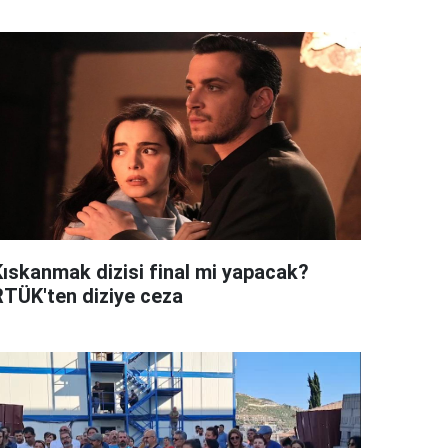
Kıskanmak dizisi final mi yapacak?
RTÜK'ten diziye ceza