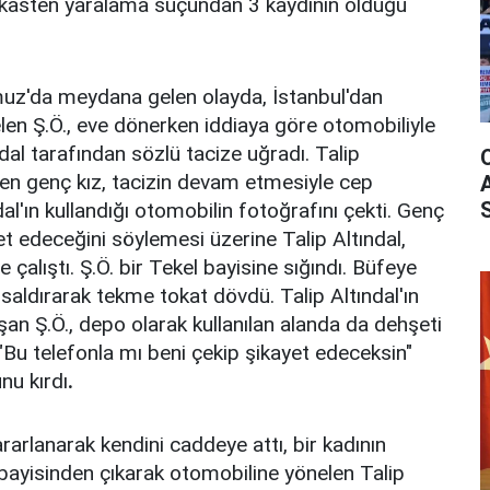
ı, kasten yaralama suçundan 3 kaydının olduğu
uz'da meydana gelen olayda, İstanbul'dan
n gelen Ş.Ö., eve dönerken iddiaya göre otomobiliyle
dal tarafından sözlü tacize uğradı. Talip
eren genç kız, tacizin devam etmesiyle cep
al'ın kullandığı otomobilin fotoğrafını çekti. Genç
yet edeceğini söylemesi üzerine Talip Altındal,
 çalıştı. Ş.Ö. bir Tekel bayisine sığındı. Büfeye
e saldırarak tekme tokat dövdü. Talip Altındal'ın
şan Ş.Ö., depo olarak kullanılan alanda da dehşeti
 "Bu telefonla mı beni çekip şikayet edeceksin"
nu kırdı
.
rarlanarak kendini caddeye attı, bir kadının
 bayisinden çıkarak otomobiline yönelen Talip