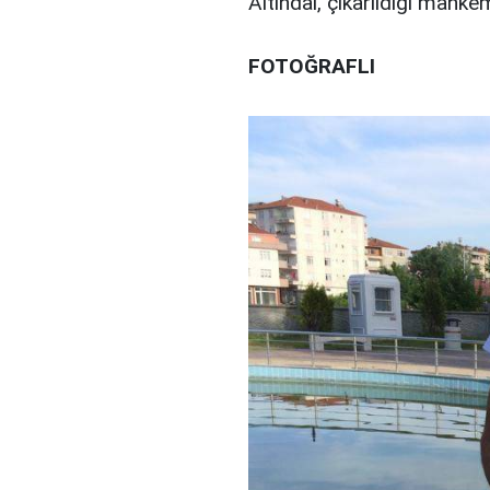
Altındal, çıkarıldığı mahk
FOTOĞRAFLI