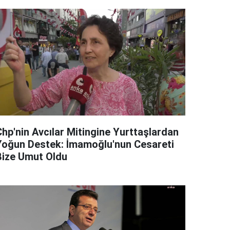
Chp'nin Avcılar Mitingine Yurttaşlardan
Yoğun Destek: İmamoğlu'nun Cesareti
Bize Umut Oldu