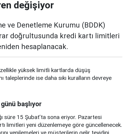
ren değişiyor
me ve Denetleme Kurumu (BDDK)
rar doğrultusunda kredi kartı limitleri
yeniden hesaplanacak.
zellikle yüksek limitli kartlarda düşüş
mı taleplerinde ise daha sıkı kuralların devreye
 günü başlıyor
ı süre 15 Şubat’ta sona eriyor. Pazartesi
rtı limitleri yeni düzenlemeye göre güncellenecek.
ını yenilemeleri ve müşterilerin gelir teyidini