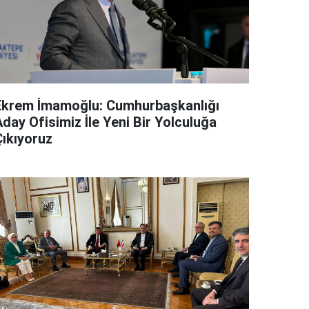
Ekrem İmamoğlu: Cumhurbaşkanlığı
day Ofisimiz İle Yeni Bir Yolculuğa
Çıkıyoruz