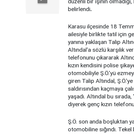
düzenli bir işinin olmadığ
belirlendi
.
Karasu ilçesinde 18 Temm
ailesiyle birlikte tatil içi
yanına yaklaşan Talip Altın
Altındal'a sözlü karşılık v
telefonunu çıkararak Altınd
kızın kendisini polise şika
otomobiliyle Ş.Ö.'yü ezmeye
giren Talip Altındal, Ş.Ö.'y
saldırısından kaçmaya çalı
yaşadı. Altındal bu sırada,
diyerek genç kızın telefonu
Ş.Ö. son anda boşluktan ya
otomobiline sığındı. Tekel