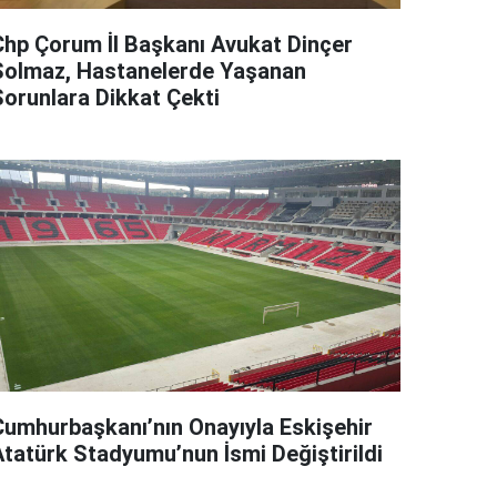
Chp Çorum İl Başkanı Avukat Dinçer
Solmaz, Hastanelerde Yaşanan
Sorunlara Dikkat Çekti
Cumhurbaşkanı’nın Onayıyla Eskişehir
Atatürk Stadyumu’nun İsmi Değiştirildi