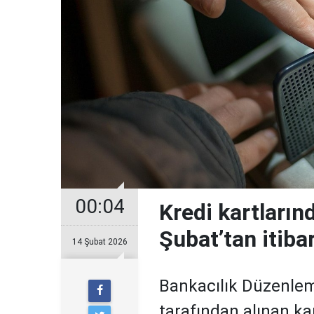
00:04
Kredi kartların
Şubat’tan itiba
14 Şubat 2026
Bankacılık Düzenle
tarafından alınan ka