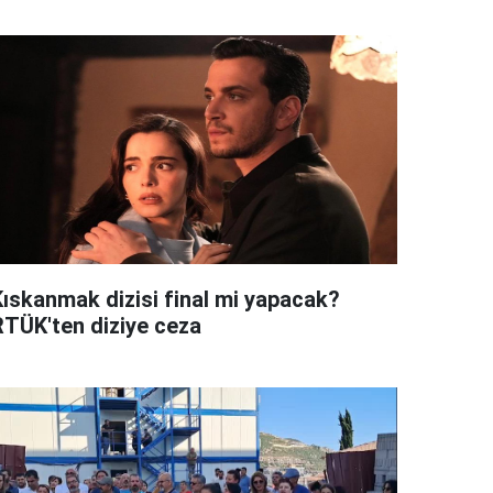
Kıskanmak dizisi final mi yapacak?
RTÜK'ten diziye ceza