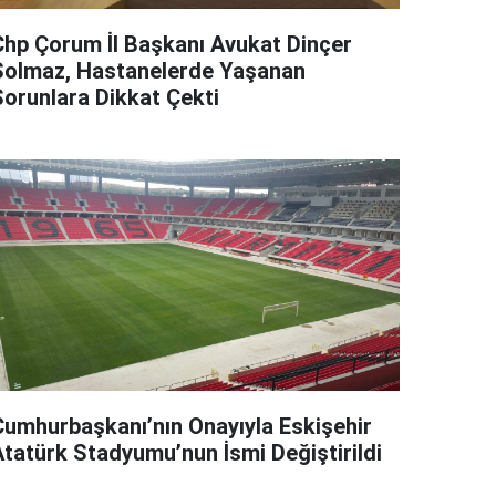
Chp Çorum İl Başkanı Avukat Dinçer
Solmaz, Hastanelerde Yaşanan
Sorunlara Dikkat Çekti
Cumhurbaşkanı’nın Onayıyla Eskişehir
Atatürk Stadyumu’nun İsmi Değiştirildi