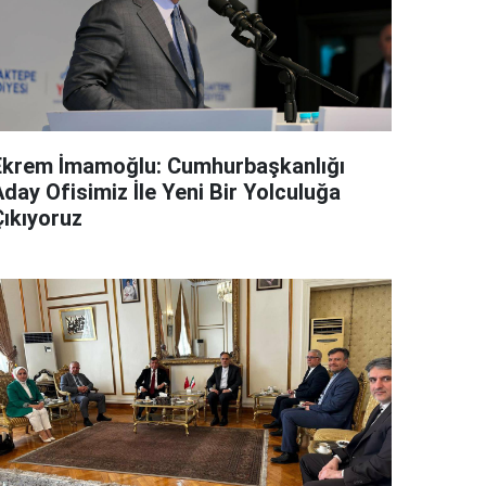
Ekrem İmamoğlu: Cumhurbaşkanlığı
day Ofisimiz İle Yeni Bir Yolculuğa
Çıkıyoruz