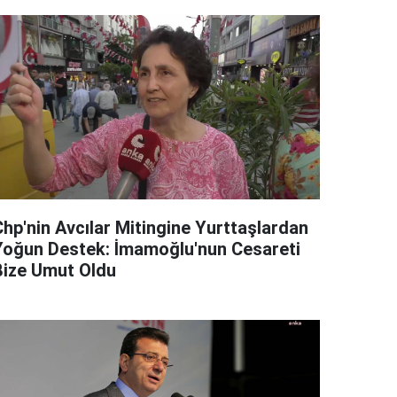
Chp'nin Avcılar Mitingine Yurttaşlardan
Yoğun Destek: İmamoğlu'nun Cesareti
Bize Umut Oldu