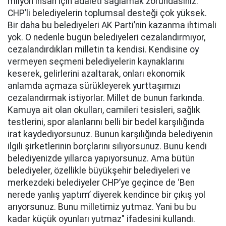
milyon insan için adaleti sağlamak zorundasınız.
CHP’li belediyelerin toplumsal desteği çok yüksek.
Bir daha bu belediyeleri AK Parti’nin kazanma ihtimali
yok. O nedenle bugün belediyeleri cezalandırmıyor,
cezalandırdıkları milletin ta kendisi. Kendisine oy
vermeyen seçmeni belediyelerin kaynaklarını
keserek, gelirlerini azaltarak, onları ekonomik
anlamda açmaza sürükleyerek yurttaşımızı
cezalandırmak istiyorlar. Millet de bunun farkında.
Kamuya ait olan okulları, camileri tesisleri, sağlık
testlerini, spor alanlarını belli bir bedel karşılığında
irat kaydediyorsunuz. Bunun karşılığında belediyenin
ilgili şirketlerinin borçlarını siliyorsunuz. Bunu kendi
belediyenizde yıllarca yapıyorsunuz. Ama bütün
belediyeler, özellikle büyükşehir belediyeleri ve
merkezdeki belediyeler CHP’ye geçince de ‘Ben
nerede yanlış yaptım’ diyerek kendince bir çıkış yol
arıyorsunuz. Bunu milletimiz yutmaz. Yani bu bu
kadar küçük oyunları yutmaz" ifadesini kullandı.