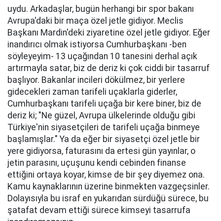
uydu. Arkadaşlar, bugün herhangi bir spor bakanı
Avrupa'daki bir maça özel jetle gidiyor. Meclis
Başkanı Mardin'deki ziyaretine özel jetle gidiyor. Eğer
inandırıcı olmak istiyorsa Cumhurbaşkanı -ben
söyleyeyim- 13 uçağından 10 tanesini derhal açık
artırmayla satar, biz de deriz ki çok ciddi bir tasarruf
başlıyor. Bakanlar incileri dökülmez, bir yerlere
gidecekleri zaman tarifeli uçaklarla giderler,
Cumhurbaşkanı tarifeli uçağa bir kere biner, biz de
deriz ki; "Ne güzel, Avrupa ülkelerinde olduğu gibi
Türkiye'nin siyasetçileri de tarifeli uçağa binmeye
başlamışlar." Ya da eğer bir siyasetçi özel jetle bir
yere gidiyorsa, faturasını da ertesi gün yayınlar, o
jetin parasını, uçuşunu kendi cebinden finanse
ettiğini ortaya koyar, kimse de bir şey diyemez ona.
Kamu kaynaklarının üzerine binmekten vazgeçsinler.
Dolayısıyla bu israf en yukarıdan sürdüğü sürece, bu
şatafat devam ettiği sürece kimseyi tasarrufa