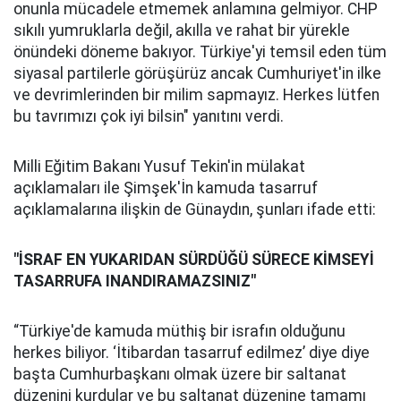
onunla mücadele etmemek anlamına gelmiyor. CHP
sıkılı yumruklarla değil, akılla ve rahat bir yürekle
önündeki döneme bakıyor. Türkiye'yi temsil eden tüm
siyasal partilerle görüşürüz ancak Cumhuriyet'in ilke
ve devrimlerinden bir milim sapmayız. Herkes lütfen
bu tavrımızı çok iyi bilsin" yanıtını verdi.
Milli Eğitim Bakanı Yusuf Tekin'in mülakat
açıklamaları ile Şimşek'İn kamuda tasarruf
açıklamalarına ilişkin de Günaydın, şunları ifade etti:
"İSRAF EN YUKARIDAN SÜRDÜĞÜ SÜRECE KİMSEYİ
TASARRUFA INANDIRAMAZSINIZ"
“Türkiye'de kamuda müthiş bir israfın olduğunu
herkes biliyor. ‘İtibardan tasarruf edilmez’ diye diye
başta Cumhurbaşkanı olmak üzere bir saltanat
düzenini kurdular ve bu saltanat düzenine tamamı