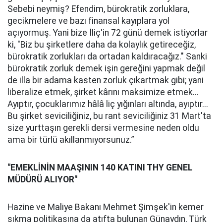
Sebebi neymiş? Efendim, bürokratik zorluklara,
gecikmelere ve bazı finansal kayıplara yol
açıyormuş. Yani bize İliç'in 72 günü demek istiyorlar
ki, "Biz bu şirketlere daha da kolaylık getireceğiz,
bürokratik zorlukları da ortadan kaldıracağız." Sanki
bürokratik zorluk demek işin gereğini yapmak değil
de illa bir adama kasten zorluk çıkartmak gibi; yani
liberalize etmek, şirket kârını maksimize etmek...
Ayıptır, çocuklarımız hâlâ liç yığınları altında, ayıptır...
Bu şirket seviciliğiniz, bu rant seviciliğiniz 31 Mart'ta
size yurttaşın gerekli dersi vermesine neden oldu
ama bir türlü akıllanmıyorsunuz.”
"EMEKLİNİN MAAŞININ 140 KATINI THY GENEL
MÜDÜRÜ ALIYOR"
Hazine ve Maliye Bakanı Mehmet Şimşek'in kemer
sıkma politikasına da atıfta bulunan Günaydın, Türk