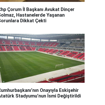
Chp Çorum İl Başkanı Avukat Dinçer
Solmaz, Hastanelerde Yaşanan
Sorunlara Dikkat Çekti
Cumhurbaşkanı’nın Onayıyla Eskişehir
Atatürk Stadyumu’nun İsmi Değiştirildi