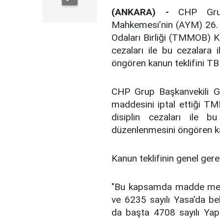
(ANKARA) -
CHP Grup 
Mahkemesi’nin (AYM) 26. 
Odaları Birliği (TMMOB) K
cezaları ile bu cezalara 
öngören kanun teklifini T
CHP Grup Başkanvekili G
maddesini iptal ettiği T
disiplin cezaları ile b
düzenlenmesini öngören ka
Kanun teklifinin genel gere
"Bu kapsamda madde metn
ve 6235 sayılı Yasa’da bel
da başta 4708 sayılı Yap