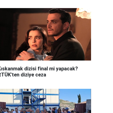
Kıskanmak dizisi final mi yapacak?
RTÜK'ten diziye ceza