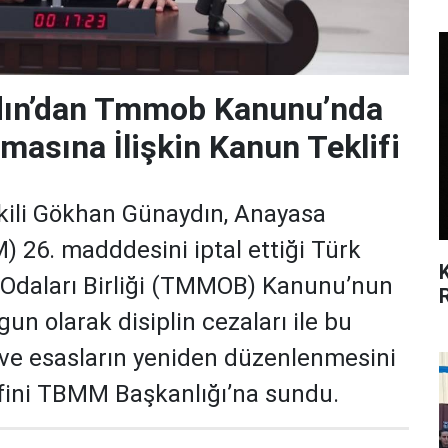
ın’dan Tmmob Kanunu’nda
lmasına İlişkin Kanun Teklifi
ili Gökhan Günaydın, Anayasa
 26. madddesini iptal ettiği Türk
Odaları Birliği (TMMOB) Kanunu’nun
un olarak disiplin cezaları ile bu
l ve esasların yeniden düzenlenmesini
fini TBMM Başkanlığı’na sundu.