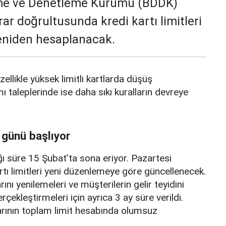
me ve Denetleme Kurumu (BDDK)
rar doğrultusunda kredi kartı limitleri
yeniden hesaplanacak.
zellikle yüksek limitli kartlarda düşüş
mı taleplerinde ise daha sıkı kuralların devreye
 günü başlıyor
ı süre 15 Şubat’ta sona eriyor. Pazartesi
rtı limitleri yeni düzenlemeye göre güncellenecek.
ını yenilemeleri ve müşterilerin gelir teyidini
erçekleştirmeleri için ayrıca 3 ay süre verildi.
arının toplam limit hesabında olumsuz