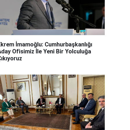
Ekrem İmamoğlu: Cumhurbaşkanlığı
day Ofisimiz İle Yeni Bir Yolculuğa
Çıkıyoruz