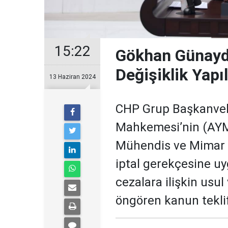
15:22
Gökhan Günayd
Değişiklik Yapı
13 Haziran 2024
CHP Grup Başkanvek
Mahkemesi’nin (AYM)
Mühendis ve Mimar 
iptal gerekçesine uyg
cezalara ilişkin usu
öngören kanun tekli