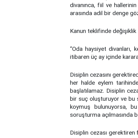
divanınca, fiil ve hallerini
arasında adil bir denge göze
Kanun teklifinde değişiklik 
“Oda haysiyet divanları, ke
itibaren üç ay içinde karar
Disiplin cezasını gerektirec
her halde eylem tarihind
başlatılamaz. Disiplin ce
bir suç oluşturuyor ve bu
koymuş bulunuyorsa, bu
soruşturma açılmasında beli
Disiplin cezası gerektiren fi