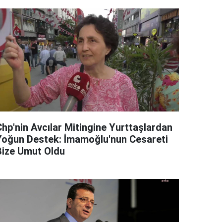
Chp'nin Avcılar Mitingine Yurttaşlardan
Yoğun Destek: İmamoğlu'nun Cesareti
Bize Umut Oldu