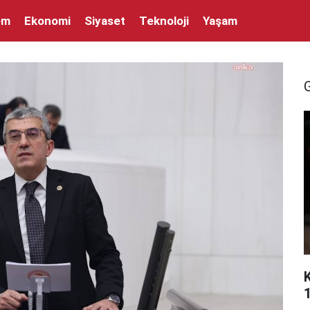
em
Ekonomi
Siyaset
Teknoloji
Yaşam