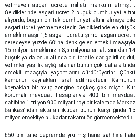
yetmeyen asgari ücrete milleti mahkum etmiştir.
Geldiklerinde asgari ücret 2 buçuk cumhuriyet altını
alıyordu, bugün bir tek cumhuriyet altını almaya bile
asgari ücret yetmemektedir. Geldiklerinde en düşük
emekli maaşı 1,5 asgari ücretti şimdi asgari ücretin
neredeyse yüzde 60’ına denk gelen emekli maaşıyla
15 milyon emeklimizin 8,5 milyonu en alt sınırdan 14
buçuk ya da onun altında bir ücretle dar gelirliler, dul,
yetimler yaşlılık aylığı alanlar bunun çok daha altında
emekli maaşıyla yaşamlarını sürdürüyorlar. Çünkü
kamunun kaynakları israf edilmektedir. Kamunun
kaynakları bir avuç zengine peşkeş çekilmiştir. Kur
korumalı mevduat hesaplarıyla 400 bin mevduat
sahibine 1 trilyon 900 milyar lirayı bir kalemde Merkez
Bankası’ndan aktaran iktidar bunun karşılığında 15
milyon emekliye bu kadar rakamı ön görmemektedir.
650 bin tane depremde yıkılmış hane sahihine hala