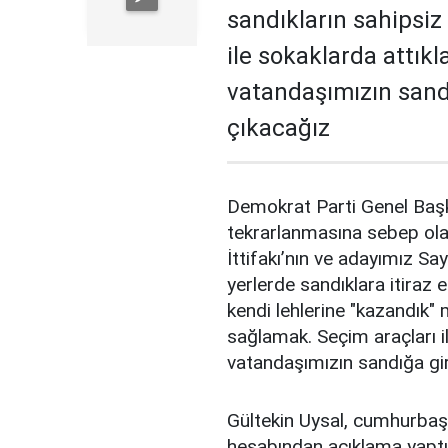
sandıkların sahipsiz
ile sokaklarda attıkl
vatandaşımızın sand
çıkacağız
Demokrat Parti Genel Başka
tekrarlanmasına sebep olan 
İttifakı’nın ve adayımız S
yerlerde sandıklara itiraz e
kendi lehlerine "kazandık"
sağlamak. Seçim araçları il
vatandaşımızın sandığa gi
Gültekin Uysal, cumhurbaşka
hesabından açıklama yaptı.