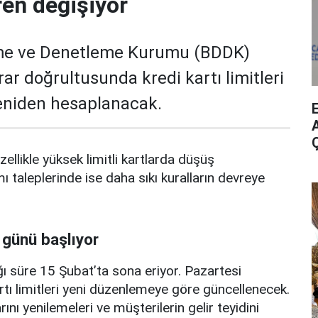
ren değişiyor
me ve Denetleme Kurumu (BDDK)
rar doğrultusunda kredi kartı limitleri
yeniden hesaplanacak.
A
zellikle yüksek limitli kartlarda düşüş
mı taleplerinde ise daha sıkı kuralların devreye
 günü başlıyor
ı süre 15 Şubat’ta sona eriyor. Pazartesi
rtı limitleri yeni düzenlemeye göre güncellenecek.
ını yenilemeleri ve müşterilerin gelir teyidini