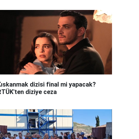
Kıskanmak dizisi final mi yapacak?
RTÜK'ten diziye ceza