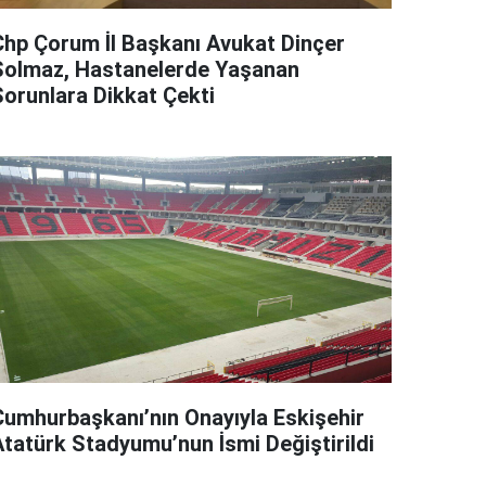
Chp Çorum İl Başkanı Avukat Dinçer
Solmaz, Hastanelerde Yaşanan
Sorunlara Dikkat Çekti
Cumhurbaşkanı’nın Onayıyla Eskişehir
Atatürk Stadyumu’nun İsmi Değiştirildi