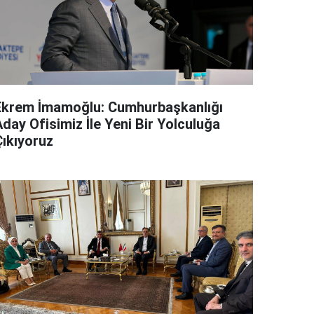
Ekrem İmamoğlu: Cumhurbaşkanlığı
day Ofisimiz İle Yeni Bir Yolculuğa
Çıkıyoruz