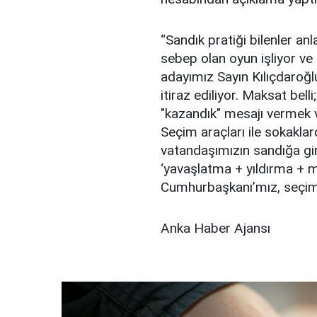
“Sandık pratiği bilenler an
sebep olan oyun işliyor ve m
adayımız Sayın Kılıçdaroğ
itiraz ediliyor. Maksat bell
"kazandık" mesajı vermek v
Seçim araçları ile sokaklard
vatandaşımızın sandığa gi
‘yavaşlatma + yıldırma + 
Cumhurbaşkanı’mız, seçimin 
Anka Haber Ajansı