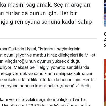
 kalmasını sağlamak. Seçim araçları
arı turlar da bunun için. Her bir
ığa giren oyuna sonuna kadar sahip
nı Gültekin Uysal, “İstanbul seçimlerinin
oyun işliyor ve matbu itiraz dilekçeleri ile Millet
ayın Kılıçdaroğlu'nun oyunun yüksek olduğu
diliyor. Maksat belli; algıyı yönetip sandıklarda
 mesajı vermek ve sandıkların sahipsiz kalmasını
e sokaklarda attıkları turlar da bunun için. Her bir
ren oyuna sonuna kadar sahip çıkacağız” dedi.
nı ve milletvekili seçimlerine ilişkin Twitter
 Uysal’ın saat 23.31’de yaptığı açıklama şöyle: