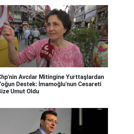
Chp'nin Avcılar Mitingine Yurttaşlardan
Yoğun Destek: İmamoğlu'nun Cesareti
Bize Umut Oldu