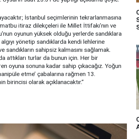
layacaktır; İstanbul seçimlerinin tekrarlanmasına
atbu itiraz dilekçeleri ile Millet İttifakı’nın ve
lu'nun oyunun yüksek olduğu yerlerde sandıklara
i; algıyı yönetip sandıklarda kendi lehlerine
e sandıkların sahipsiz kalmasını sağlamak.
a attıkları turlar da bunun için. Her bir
ren oyuna sonuna kadar sahip çıkacağız. Yoğun
manipüle etme’ çabalarına rağmen 13.
birincisi olarak açıklanacaktır.”