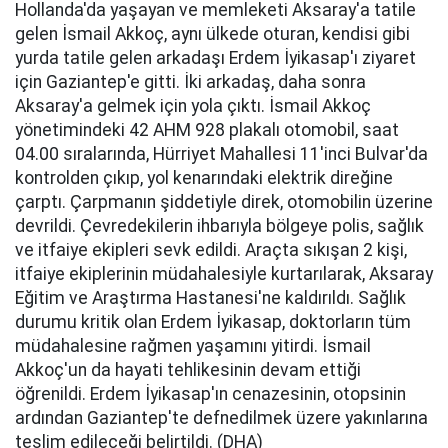
Hollanda'da yaşayan ve memleketi Aksaray'a tatile
gelen İsmail Akkoç, aynı ülkede oturan, kendisi gibi
yurda tatile gelen arkadaşı Erdem İyikasap'ı ziyaret
için Gaziantep'e gitti. İki arkadaş, daha sonra
Aksaray'a gelmek için yola çıktı. İsmail Akkoç
yönetimindeki 42 AHM 928 plakalı otomobil, saat
04.00 sıralarında, Hürriyet Mahallesi 11'inci Bulvar'da
kontrolden çıkıp, yol kenarındaki elektrik direğine
çarptı. Çarpmanın şiddetiyle direk, otomobilin üzerine
devrildi. Çevredekilerin ihbarıyla bölgeye polis, sağlık
ve itfaiye ekipleri sevk edildi. Araçta sıkışan 2 kişi,
itfaiye ekiplerinin müdahalesiyle kurtarılarak, Aksaray
Eğitim ve Araştırma Hastanesi'ne kaldırıldı. Sağlık
durumu kritik olan Erdem İyikasap, doktorların tüm
müdahalesine rağmen yaşamını yitirdi. İsmail
Akkoç'un da hayati tehlikesinin devam ettiği
öğrenildi. Erdem İyikasap'ın cenazesinin, otopsinin
ardından Gaziantep'te defnedilmek üzere yakınlarına
teslim edileceği belirtildi. (DHA)