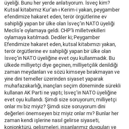
üyeliği. Bunu her yerde anlatıyorum. İsveç kim?
Kutsal kitabımız Kur'an-ı Kerim-i yakan, peygamber
efendimize hakaret eden, terör örgütlerine ev
sahipliği yapan bir ülke olan İsveç'in NATO üyeliği
Meclis'e oylamaya geldi. CHP'li milletvekilleri
oylamaya katılmadı. Dediler ki; Peygamber
Efendimize hakaret eden, kutsal kitabımızı yakan,
terör örgütlerine ev sahipliği yapan bir ülke olan
İsveç'in NATO üyeliğine evet oyu kullanmadık. Bu
ülkede milliyetçi diye geçinen, milliyetçilik denildiği
zaman meydanları ve sözü kimseye bırakmayan ve
yine dini temeller üzerinden siyaset yaparak
muhafazakarlığı, inançları seçim döneminde sürekli
kullanan AK Parti ne yaptı; İsveç'in NATO üyeliğine
evet oyu kullandı. Şimdi size soruyorum; milliyetçi
onlar mı biz miyiz? Şimdi size soruyorum dini
değerleri önemseyen biz miyiz onlar mı? Bunlar her
zaman kendi işlerine nasıl gelirse siyaseti,
konjonktürü, gelişmeleri, insanlarımız duyguları ve