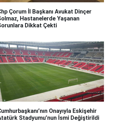
Chp Çorum İl Başkanı Avukat Dinçer
Solmaz, Hastanelerde Yaşanan
Sorunlara Dikkat Çekti
Cumhurbaşkanı’nın Onayıyla Eskişehir
Atatürk Stadyumu’nun İsmi Değiştirildi