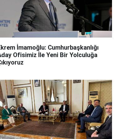
Ekrem İmamoğlu: Cumhurbaşkanlığı
day Ofisimiz İle Yeni Bir Yolculuğa
Çıkıyoruz