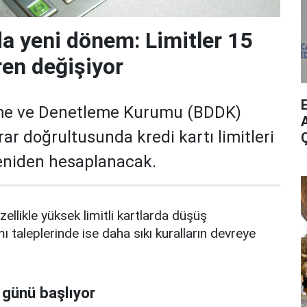
da yeni dönem: Limitler 15
ren değişiyor
me ve Denetleme Kurumu (BDDK)
A
rar doğrultusunda kredi kartı limitleri
yeniden hesaplanacak.
zellikle yüksek limitli kartlarda düşüş
mı taleplerinde ise daha sıkı kuralların devreye
 günü başlıyor