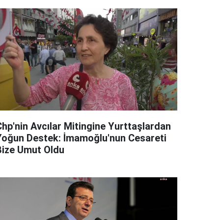
Chp'nin Avcılar Mitingine Yurttaşlardan
Yoğun Destek: İmamoğlu'nun Cesareti
Bize Umut Oldu