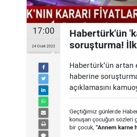
17:00
Habertürk'ün 'k
soruşturma! İlk
24 Ocak 2023
Habertürk'ün artan et
haberine soruşturma 
açıklamasını kamuoy
Geçtiğimiz günlerde Habertü
konuşan çocuğun sözleri 
bir çocuk,
"Annem karne he