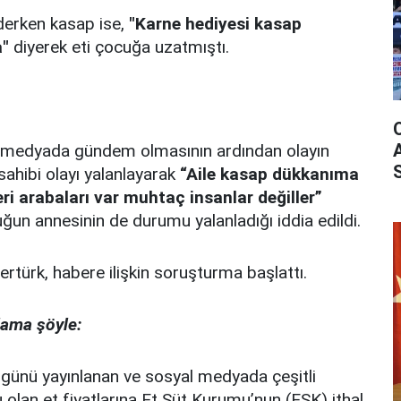
erken kasap ise,
"Karne hediyesi kasap
a"
diyerek eti çocuğa uzatmıştı.
l medyada gündem olmasının ardından olayın
sahibi olayı yalanlayarak
“Aile kasap dükkanıma
eri arabaları var muhtaç insanlar değiller”
cuğun annesinin de durumu yalanladığı iddia edildi.
rtürk, habere ilişkin soruşturma başlattı.
lama şöyle:
günü yayınlanan ve sosyal medyada çeşitli
olan et fiyatlarına Et Süt Kurumu’nun (ESK) ithal