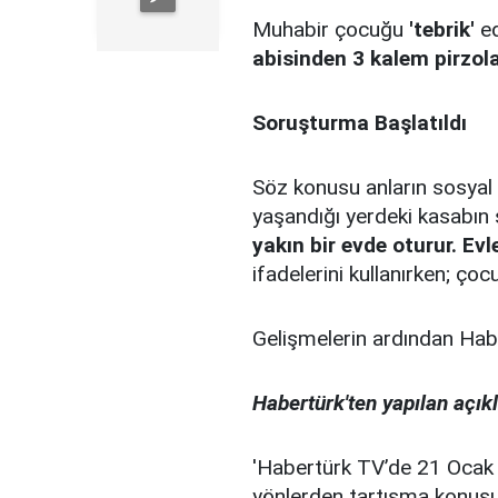
Muhabir çocuğu
'tebrik'
ed
abisinden 3 kalem pirzol
Soruşturma Başlatıldı
Söz konusu anların sosya
yaşandığı yerdeki kasabın 
yakın bir evde oturur. Evl
ifadelerini kullanırken; ço
Gelişmelerin ardından Habe
Habertürk'ten yapılan açık
'Habertürk TV’de 21 Ocak 
yönlerden tartışma konusu 