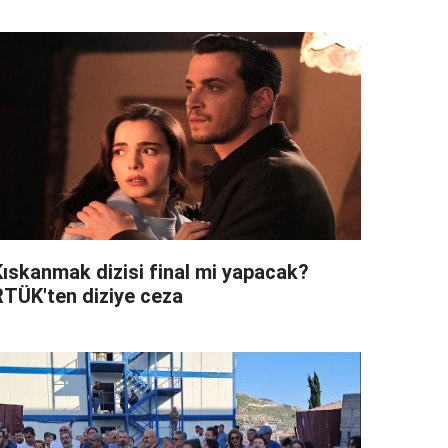
Kıskanmak dizisi final mi yapacak?
RTÜK'ten diziye ceza