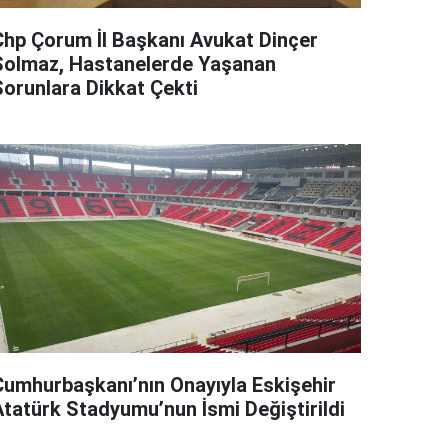
Chp Çorum İl Başkanı Avukat Dinçer
Solmaz, Hastanelerde Yaşanan
Sorunlara Dikkat Çekti
Cumhurbaşkanı’nın Onayıyla Eskişehir
Atatürk Stadyumu’nun İsmi Değiştirildi