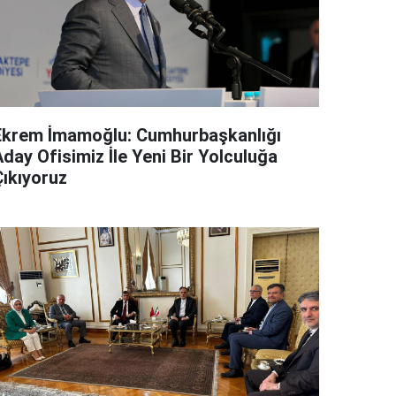
Ekrem İmamoğlu: Cumhurbaşkanlığı
day Ofisimiz İle Yeni Bir Yolculuğa
Çıkıyoruz