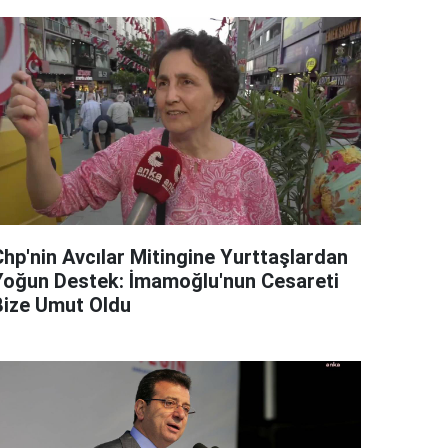
Chp'nin Avcılar Mitingine Yurttaşlardan
Yoğun Destek: İmamoğlu'nun Cesareti
Bize Umut Oldu