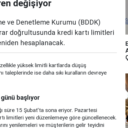
ren değişiyor
me ve Denetleme Kurumu (BDDK)
rar doğrultusunda kredi kartı limitleri
yeniden hesaplanacak.
A
zellikle yüksek limitli kartlarda düşüş
mı taleplerinde ise daha sıkı kuralların devreye
 günü başlıyor
ı süre 15 Şubat’ta sona eriyor. Pazartesi
rtı limitleri yeni düzenlemeye göre güncellenecek.
ını yenilemeleri ve müşterilerin gelir teyidini