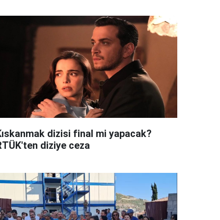
Kıskanmak dizisi final mi yapacak?
RTÜK'ten diziye ceza