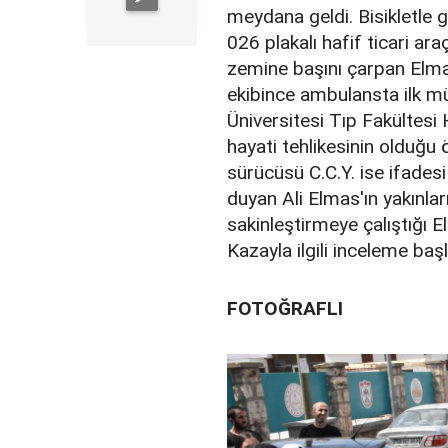
meydana geldi. Bisikletle 
026 plakalı hafif ticari ar
zemine başını çarpan Elmas
ekibince ambulansta ilk m
Üniversitesi Tıp Fakültesi 
hayati tehlikesinin olduğu ö
sürücüsü C.C.Y. ise ifades
duyan Ali Elmas'ın yakınları
sakinleştirmeye çalıştığı E
Kazayla ilgili inceleme başl
FOTOĞRAFLI