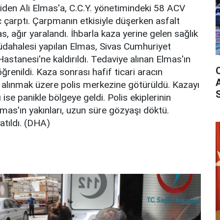
giden Ali Elmas'a, C.C.Y. yönetimindeki 58 ACV
aç çarptı. Çarpmanın etkisiyle düşerken asfalt
, ağır yaralandı. İhbarla kaza yerine gelen sağlık
üdahalesi yapılan Elmas, Sivas Cumhuriyet
Hastanesi'ne kaldırıldı. Tedaviye alınan Elmas'ın
ğrenildi. Kaza sonrası hafif ticari aracın
i alınmak üzere polis merkezine götürüldü. Kazayı
 ise panikle bölgeye geldi. Polis ekiplerinin
lmas'ın yakınları, uzun süre gözyaşı döktü.
atıldı. (DHA)