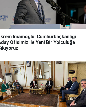
Ekrem İmamoğlu: Cumhurbaşkanlığı
day Ofisimiz İle Yeni Bir Yolculuğa
Çıkıyoruz