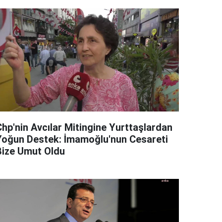
Chp'nin Avcılar Mitingine Yurttaşlardan
Yoğun Destek: İmamoğlu'nun Cesareti
Bize Umut Oldu