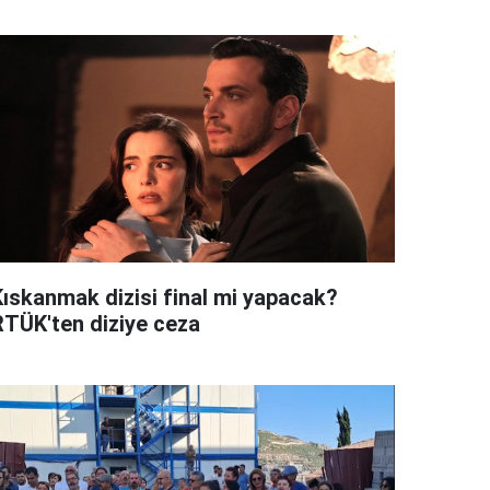
Kıskanmak dizisi final mi yapacak?
RTÜK'ten diziye ceza