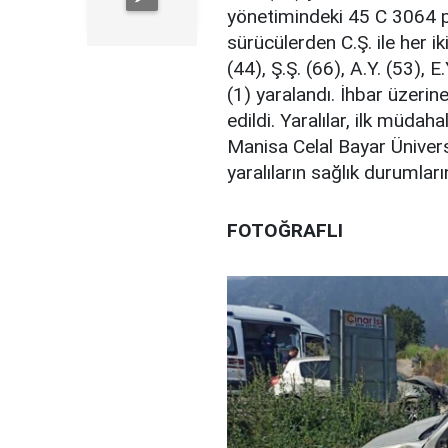
yönetimindeki 45 C 3064 pla
sürücülerden C.Ş. ile her i
(44), Ş.Ş. (66), A.Y. (53), E
(1) yaralandı. İhbar üzerin
edildi. Yaralılar, ilk müda
Manisa Celal Bayar Üniversi
yaralıların sağlık durumları
FOTOĞRAFLI