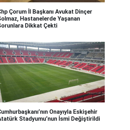
Chp Çorum İl Başkanı Avukat Dinçer
Solmaz, Hastanelerde Yaşanan
Sorunlara Dikkat Çekti
Cumhurbaşkanı’nın Onayıyla Eskişehir
Atatürk Stadyumu’nun İsmi Değiştirildi