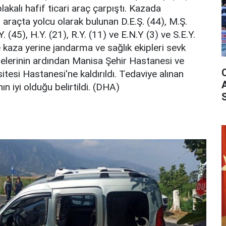
kalı hafif ticari araç çarpıştı. Kazada
ki araçta yolcu olarak bulunan D.E.Ş. (44), M.Ş.
.Y. (45), H.Y. (21), R.Y. (11) ve E.N.Y (3) ve S.E.Y.
e kaza yerine jandarma ve sağlık ekipleri sevk
halelerinin ardından Manisa Şehir Hastanesi ve
tesi Hastanesi'ne kaldırıldı. Tedaviye alınan
nın iyi olduğu belirtildi. (DHA)