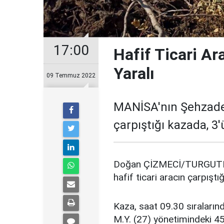
17:00
Hafif Ticari Ar
Yaralı
09 Temmuz 2022
MANİSA'nın Şehzadeler
çarpıştığı kazada, 3'
Doğan ÇİZMECİ/TURGUTLU, 
hafif ticari aracın çarpıştı
Kaza, saat 09.30 sıraları
M.Y. (27) yönetimindeki 45 