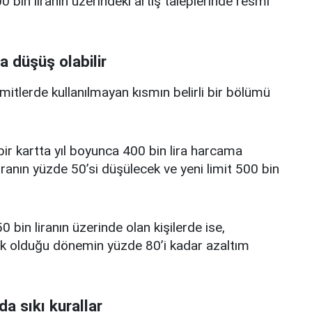
 bin liranın üzerindeki artış taleplerinde resmi
a düşüş olabilir
limitlerde kullanılmayan kısmın belirli bir bölümü
i bir kartta yıl boyunca 400 bin lira harcama
iranın yüzde 50’si düşülecek ve yeni limit 500 bin
0 bin liranın üzerinde olan kişilerde ise,
üşük olduğu dönemin yüzde 80’i kadar azaltım
da sıkı kurallar