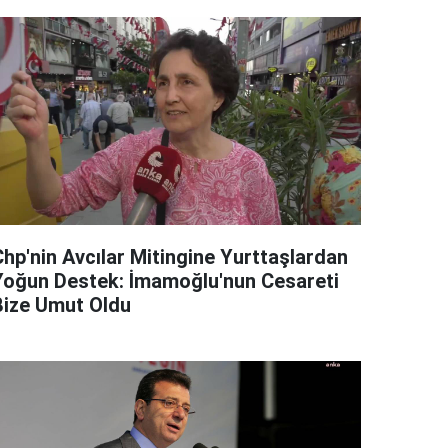
Chp'nin Avcılar Mitingine Yurttaşlardan
Yoğun Destek: İmamoğlu'nun Cesareti
Bize Umut Oldu