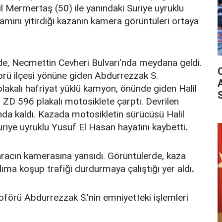
l Mermertaş (50) ile yanındaki Suriye uyruklu
amını yitirdiği kazanın kamera görüntüleri ortaya
de, Necmettin Cevheri Bulvarı'nda meydana geldi.
rü ilçesi yönüne giden Abdurrezzak S.
akalı hafriyat yüklü kamyon, önünde giden Halil
 ZD 596 plakalı motosiklete çarptı. Devrilen
da kaldı. Kazada motosikletin sürücüsü Halil
riye uyruklu Yusuf El Hasan hayatını kaybetti
.
 aracın kamerasına yansıdı. Görüntülerde, kaza
dıma koşup trafiği durdurmaya çalıştığı yer aldı
.
förü Abdurrezzak S.'nin emniyetteki işlemleri