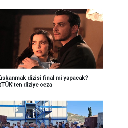
Kıskanmak dizisi final mi yapacak?
RTÜK'ten diziye ceza