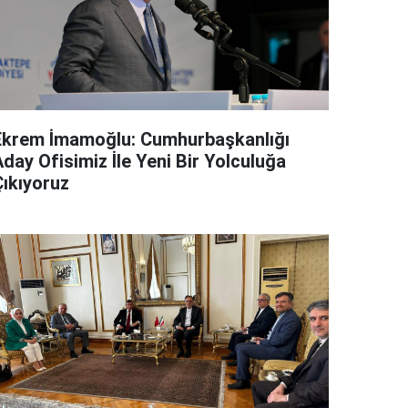
Ekrem İmamoğlu: Cumhurbaşkanlığı
day Ofisimiz İle Yeni Bir Yolculuğa
Çıkıyoruz