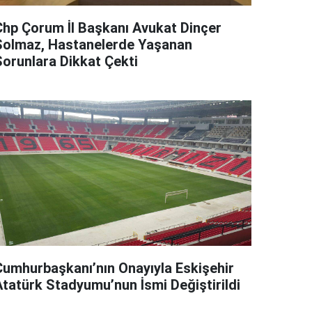
Chp Çorum İl Başkanı Avukat Dinçer
Solmaz, Hastanelerde Yaşanan
Sorunlara Dikkat Çekti
Cumhurbaşkanı’nın Onayıyla Eskişehir
Atatürk Stadyumu’nun İsmi Değiştirildi