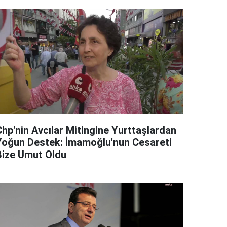
Chp'nin Avcılar Mitingine Yurttaşlardan
Yoğun Destek: İmamoğlu'nun Cesareti
Bize Umut Oldu