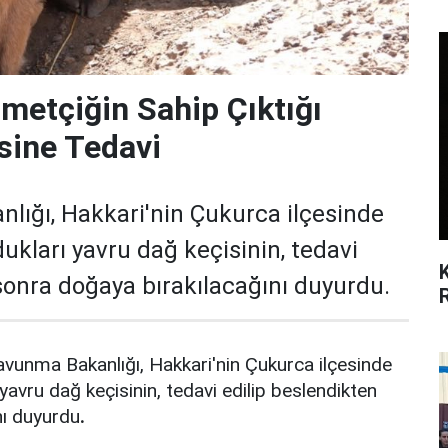
metçiğin Sahip Çıktığı
sine Tedavi
lığı, Hakkari'nin Çukurca ilçesinde
dukları yavru dağ keçisinin, tedavi
sonra doğaya bırakılacağını duyurdu.
unma Bakanlığı, Hakkari'nin Çukurca ilçesinde
 yavru dağ keçisinin, tedavi edilip beslendikten
nı duyurdu
.