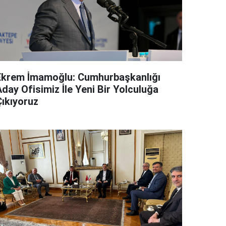
Ekrem İmamoğlu: Cumhurbaşkanlığı
day Ofisimiz İle Yeni Bir Yolculuğa
Çıkıyoruz