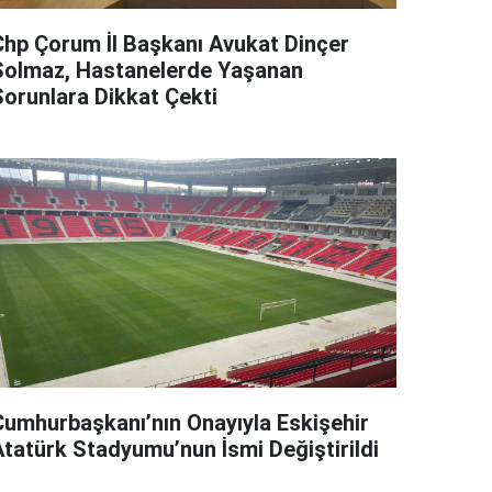
Chp Çorum İl Başkanı Avukat Dinçer
Solmaz, Hastanelerde Yaşanan
Sorunlara Dikkat Çekti
Cumhurbaşkanı’nın Onayıyla Eskişehir
Atatürk Stadyumu’nun İsmi Değiştirildi