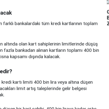
nacak
n farklı bankalardaki tüm kredi kartlarının toplam
Z
n altında olan kart sahiplerinin limitlerinde düşüş
 fazla bankadan alınan kartların toplamı 400 bin
istisna kapsamı dışında kalacak.
nedir?
edi kartı limiti 400 bin lira veya altına düşen
acakları limit artış taleplerinde gelir belgesi
k.
a düşen bir kart sahibi, 400 bin liraya kadar artış