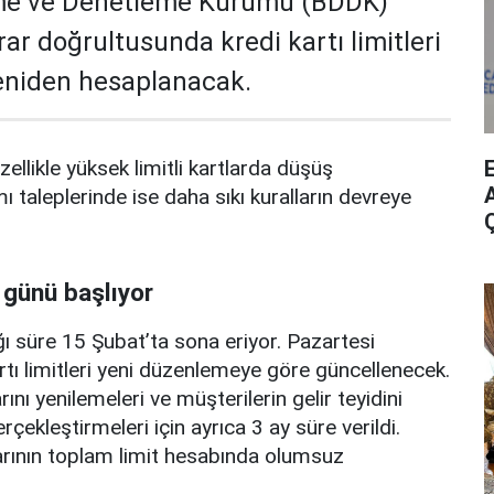
me ve Denetleme Kurumu (BDDK)
rar doğrultusunda kredi kartı limitleri
yeniden hesaplanacak.
zellikle yüksek limitli kartlarda düşüş
A
mı taleplerinde ise daha sıkı kuralların devreye
 günü başlıyor
ı süre 15 Şubat’ta sona eriyor. Pazartesi
rtı limitleri yeni düzenlemeye göre güncellenecek.
ını yenilemeleri ve müşterilerin gelir teyidini
erçekleştirmeleri için ayrıca 3 ay süre verildi.
arının toplam limit hesabında olumsuz