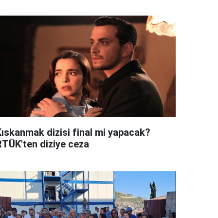
Kıskanmak dizisi final mi yapacak?
RTÜK'ten diziye ceza