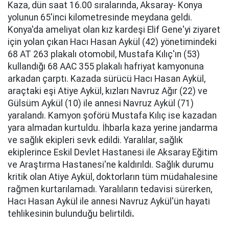
Kaza, dün saat 16.00 sıralarında, Aksaray- Konya
yolunun 65'inci kilometresinde meydana geldi.
Konya'da ameliyat olan kız kardeşi Elif Gene'yi ziyaret
için yolan çıkan Hacı Hasan Aykül (42) yönetimindeki
68 AT 263 plakalı otomobil, Mustafa Kılıç'ın (53)
kullandığı 68 AAC 355 plakalı hafriyat kamyonuna
arkadan çarptı. Kazada sürücü Hacı Hasan Aykül,
araçtaki eşi Atiye Aykül, kızları Navruz Ağır (22) ve
Gülsüm Aykül (10) ile annesi Navruz Aykül (71)
yaralandı. Kamyon şoförü Mustafa Kılıç ise kazadan
yara almadan kurtuldu. İhbarla kaza yerine jandarma
ve sağlık ekipleri sevk edildi. Yaralılar, sağlık
ekiplerince Eskil Devlet Hastanesi ile Aksaray Eğitim
ve Araştırma Hastanesi'ne kaldırıldı. Sağlık durumu
kritik olan Atiye Aykül, doktorların tüm müdahalesine
rağmen kurtarılamadı. Yaralıların tedavisi sürerken,
Hacı Hasan Aykül ile annesi Navruz Aykül'ün hayati
tehlikesinin bulunduğu belirtildi
.