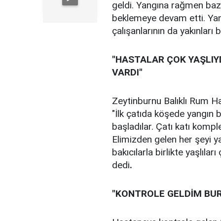
geldi. Yangına rağmen bazı 
beklemeye devam etti. Yang
çalışanlarının da yakınlar
"HASTALAR ÇOK YAŞLIYD
VARDI"
Zeytinburnu Balıklı Rum Ha
"İlk çatıda köşede yangın 
başladılar. Çatı katı komple
Elimizden gelen her şeyi ya
bakıcılarla birlikte yaşlılar
dedi
.
"KONTROLE GELDİM BU