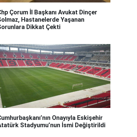
Chp Çorum İl Başkanı Avukat Dinçer
Solmaz, Hastanelerde Yaşanan
Sorunlara Dikkat Çekti
Cumhurbaşkanı’nın Onayıyla Eskişehir
Atatürk Stadyumu’nun İsmi Değiştirildi