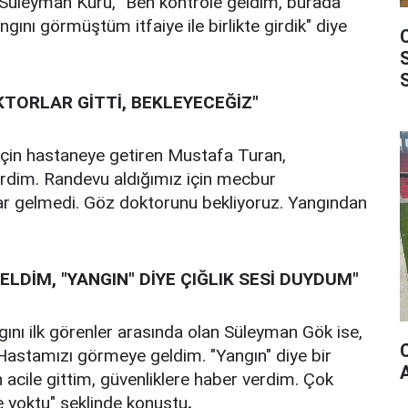
Süleyman Kuru, "Ben kontrole geldim, burada
ngını görmüştüm itfaiye ile birlikte girdik" diye
TORLAR GİTTİ, BEKLEYECEĞİZ"
çin hastaneye getiren Mustafa Turan,
rdim. Randevu aldığımız için mecbur
r gelmedi. Göz doktorunu bekliyoruz. Yangından
LDİM, "YANGIN" DİYE ÇIĞLIK SESİ DUYDUM"
ngını ilk görenler arasında olan Süleyman Gök ise,
 Hastamızı görmeye geldim. "Yangın" diye bir
acile gittim, güvenliklere haber verdim. Çok
le yoktu" şeklinde konuştu
.