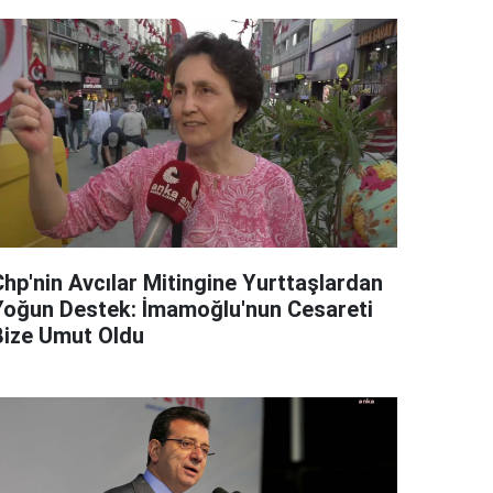
Chp'nin Avcılar Mitingine Yurttaşlardan
Yoğun Destek: İmamoğlu'nun Cesareti
Bize Umut Oldu