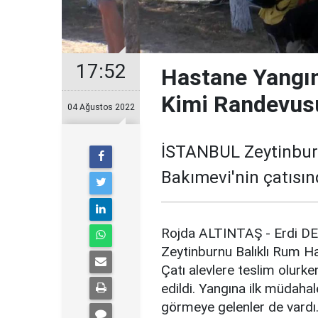
17:52
Hastane Yangını
Kimi Randevus
04 Ağustos 2022
İSTANBUL Zeytinburn
Bakımevi'nin çatısın
Rojda ALTINTAŞ - Erdi D
Zeytinburnu Balıklı Rum Has
Çatı alevlere teslim olurke
edildi. Yangına ilk müdahal
görmeye gelenler de vardı.