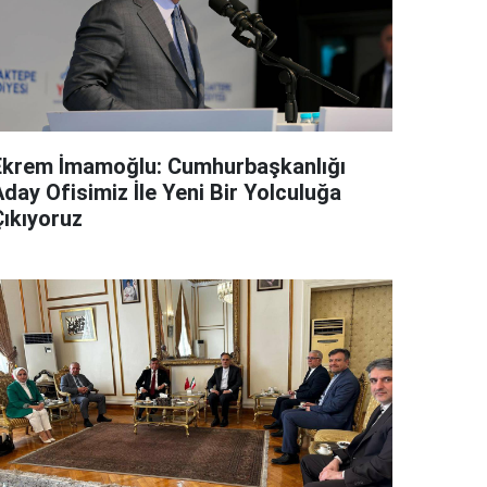
Ekrem İmamoğlu: Cumhurbaşkanlığı
day Ofisimiz İle Yeni Bir Yolculuğa
Çıkıyoruz