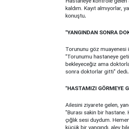
Hastaneye kontrole gelen 
kaldım. Kayıt almıyorlar, ya
konuştu
.
"YANGINDAN SONRA DOK
Torununu göz muayenesi i
"Torunumu hastaneye geti
bekleyeceğiz ama doktorla
sonra doktorlar gitti" dedi
.
"HASTAMIZI GÖRMEYE GE
Ailesini ziyarete gelen, ya
"Burası sakin bir hastane.
çığlık sesi duydum. Hemen 
küçük bir yangındı, alev bi