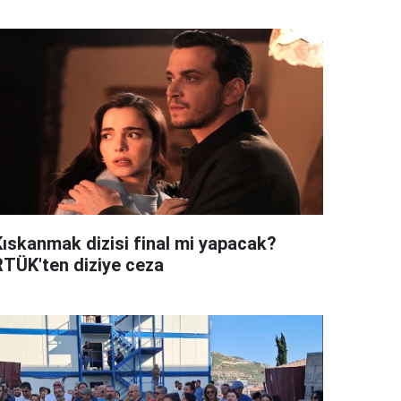
Kıskanmak dizisi final mi yapacak?
RTÜK'ten diziye ceza