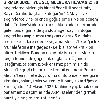
GİRMEK SURETİYLE SEÇİMLERE KATILACAĞIZ:
Bu
seçimlerde bizler için birinci öncelikli hedefimiz,
Sayın Cumhurbaşkanı Erdoğan'ın 14 Mayıs'taki
seçimlerde yine ipi önde göğüslemesi ve bir dönem
daha Türkiye'yi idare etmesi. Akabinde ikinci sırada
gelen önceliğimiz de şu oldu: Eğer sayın Erdoğan
seçimi kazanıp cumhurbaşkanı olarak 5 yıl daha
memleketi idare edecekse, ama Meclis'te çoğunluk
muhalefetin eline geçecekse, bizi zor ve kritik bir
süreç bekliyor. Bundan dolayı biz istedik ki Meclis
seçimlerinde de çoğunluk sağlansın. Üçüncü
isteğimiz, talebimiz, beklentimiz partimizin de
Meclis'te güçlü bir şekilde temsil edilmesi. Bu sesin
Meclis'ten millete duyurulması. Bu önceliklere göre
simülasyonlar yapıldı ve sonuç itibariyle vardığımız
karar şudur: 14 Mayıs 2023 tarihinde yapılacak olan
parlamento seçimlerinde AKP listelerinden girmek
suretiyle seçimlere katılacağız.