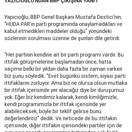
YAZICIOĞLU'NDAN BBP ÇIKIŞINA YANIT
Yapıcıoğlu, BBP Genel Başkanı Mustafa Destici’nin,
"HÜDA PAR'ın parti programında onaylamadıkları ve
kabul etmedikleri maddeler olduğu" yönündeki
sözlerinin sorulması üzerine de şunları dile getirdi:
“Her partinin kendine ait bir parti programı vardır. Bu
ittifak görüşmelerine başlamadan önce, hatta
seçime belki bir yıldan daha fazla bir zaman varken
biz şunu söyledik. "Evet bugünkü sistem, siyasi parti
ittifaklarını zorluyor. Ama biz ne olursa olsun mutlaka
bir ittifak içerisinde yer alacağız diye bir duruşumuz
yok. Eğer biz kendimiz kalarak, kendi kimliğimizle,
kendi programımızla bir ittifak içerisinde yer
alabileceksek, böyle bir teklif gelirse bunu
değerlendiririz" dedik. Ve neticede de bu ittifakın
içerisinde, diğer ittifakın içerisindeki partiler için de