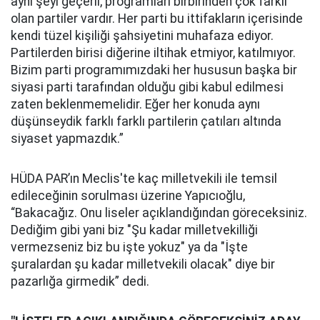
aynı şeyi geçerli, programları birbirinden çok farklı
olan partiler vardır. Her parti bu ittifakların içerisinde
kendi tüzel kişiliği şahsiyetini muhafaza ediyor.
Partilerden birisi diğerine iltihak etmiyor, katılmıyor.
Bizim parti programımızdaki her hususun başka bir
siyasi parti tarafından olduğu gibi kabul edilmesi
zaten beklenmemelidir. Eğer her konuda aynı
düşünseydik farklı farklı partilerin çatıları altında
siyaset yapmazdık.”
HÜDA PAR’ın Meclis'te kaç milletvekili ile temsil
edileceğinin sorulması üzerine Yapıcıoğlu,
“Bakacağız. Onu liseler açıklandığından göreceksiniz.
Dediğim gibi yani biz "Şu kadar milletvekilliği
vermezseniz biz bu işte yokuz" ya da "İşte
şuralardan şu kadar milletvekili olacak" diye bir
pazarlığa girmedik” dedi.