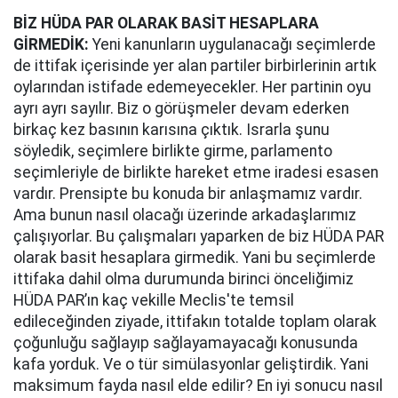
BİZ HÜDA PAR OLARAK BASİT HESAPLARA
GİRMEDİK:
Yeni kanunların uygulanacağı seçimlerde
de ittifak içerisinde yer alan partiler birbirlerinin artık
oylarından istifade edemeyecekler. Her partinin oyu
ayrı ayrı sayılır. Biz o görüşmeler devam ederken
birkaç kez basının karısına çıktık. Israrla şunu
söyledik, seçimlere birlikte girme, parlamento
seçimleriyle de birlikte hareket etme iradesi esasen
vardır. Prensipte bu konuda bir anlaşmamız vardır.
Ama bunun nasıl olacağı üzerinde arkadaşlarımız
çalışıyorlar. Bu çalışmaları yaparken de biz HÜDA PAR
olarak basit hesaplara girmedik. Yani bu seçimlerde
ittifaka dahil olma durumunda birinci önceliğimiz
HÜDA PAR’ın kaç vekille Meclis'te temsil
edileceğinden ziyade, ittifakın totalde toplam olarak
çoğunluğu sağlayıp sağlayamayacağı konusunda
kafa yorduk. Ve o tür simülasyonlar geliştirdik. Yani
maksimum fayda nasıl elde edilir? En iyi sonucu nasıl