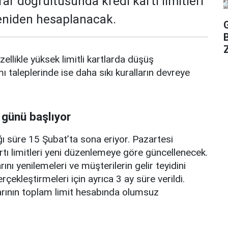
rar doğrultusunda kredi kartı limitleri
yeniden hesaplanacak.
Z
zellikle yüksek limitli kartlarda düşüş
mı taleplerinde ise daha sıkı kuralların devreye
 günü başlıyor
ı süre 15 Şubat’ta sona eriyor. Pazartesi
rtı limitleri yeni düzenlemeye göre güncellenecek.
ını yenilemeleri ve müşterilerin gelir teyidini
erçekleştirmeleri için ayrıca 3 ay süre verildi.
arının toplam limit hesabında olumsuz