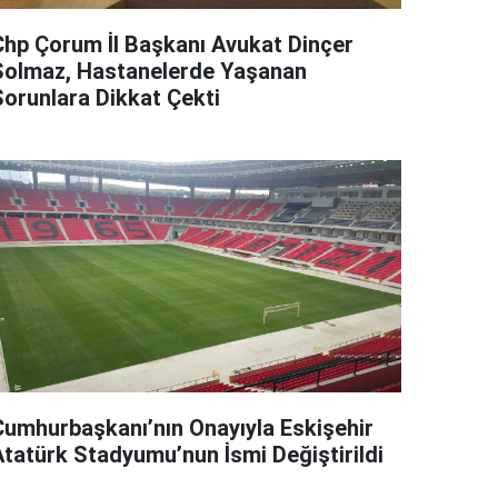
Chp Çorum İl Başkanı Avukat Dinçer
Solmaz, Hastanelerde Yaşanan
Sorunlara Dikkat Çekti
Cumhurbaşkanı’nın Onayıyla Eskişehir
Atatürk Stadyumu’nun İsmi Değiştirildi