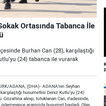
Sokak Ortasında Tabanca İle
ü
esinde Burhan Can (28), karşılaştığı
tlu'yu (24) tabanca ile vurarak
TÜRK/ADANA, (DHA)- ADANA'nın Seyhan
karşılaştığı husumetlisi Deniz Kutlu'yu (24)
. Gözaltına alınıp, tutuklanan Can, ifadesinde,
ı, ödemeyince aramızda husumet başladı. Olay