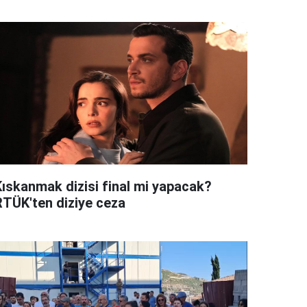
Kıskanmak dizisi final mi yapacak?
RTÜK'ten diziye ceza