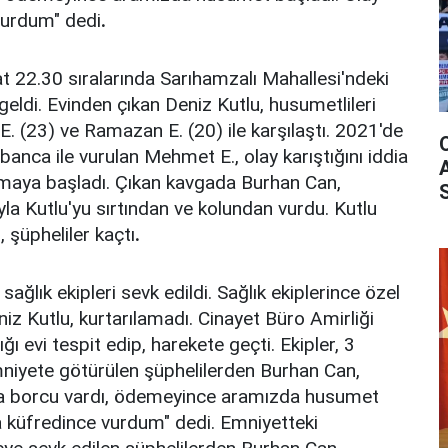
vurdum" dedi
.
 22.30 sıralarında Sarıhamzalı Mahallesi'ndeki
ldi. Evinden çıkan Deniz Kutlu, husumetlileri
 (23) ve Ramazan E. (20) ile karşılaştı. 2021'de
anca ile vurulan Mehmet E., olay karıştığını iddia
tışmaya başladı. Çıkan kavgada Burhan Can,
yla Kutlu'yu sırtından ve kolundan vurdu. Kutlu
, şüpheliler kaçtı
.
 sağlık ekipleri sevk edildi. Sağlık ekiplerince özel
niz Kutlu, kurtarılamadı. Cinayet Büro Amirliği
ığı evi tespit edip, harekete geçti. Ekipler, 3
Emniyete götürülen şüphelilerden Burhan Can,
na borcu vardı, ödemeyince aramızda husumet
a küfredince vurdum" dedi. Emniyetteki