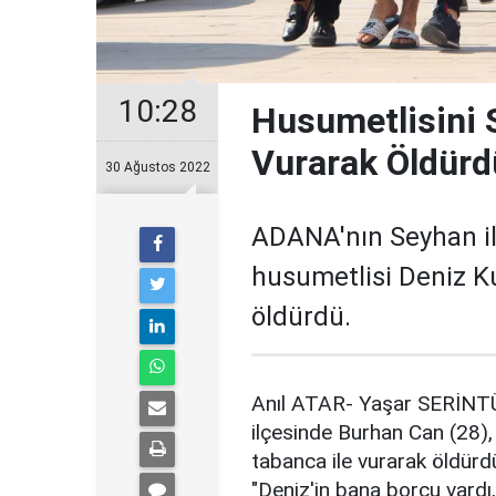
10:28
Husumetlisini 
Vurarak Öldürd
30 Ağustos 2022
ADANA'nın Seyhan ilç
husumetlisi Deniz Ku
öldürdü.
Anıl ATAR- Yaşar SERİN
ilçesinde Burhan Can (28), 
tabanca ile vurarak öldürdü
"Deniz'in bana borcu vard