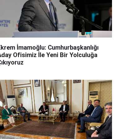
Ekrem İmamoğlu: Cumhurbaşkanlığı
day Ofisimiz İle Yeni Bir Yolculuğa
Çıkıyoruz