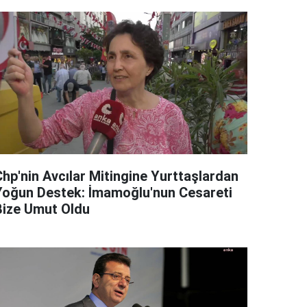
Chp'nin Avcılar Mitingine Yurttaşlardan
Yoğun Destek: İmamoğlu'nun Cesareti
Bize Umut Oldu