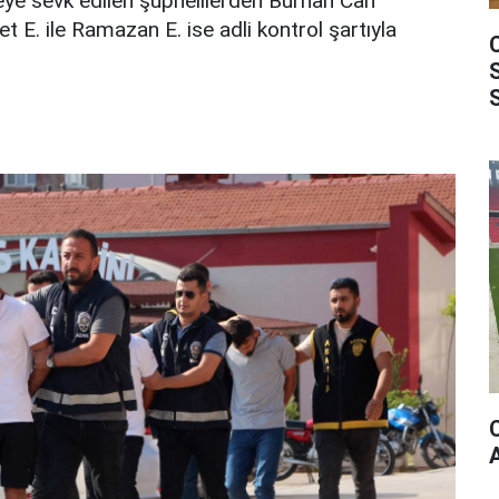
yeye sevk edilen şüphelilerden Burhan Can
 E. ile Ramazan E. ise adli kontrol şartıyla