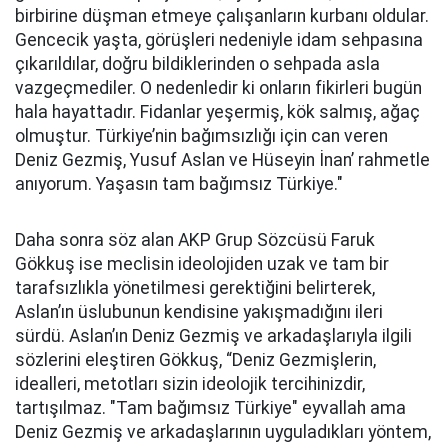
birbirine düşman etmeye çalışanların kurbanı oldular.
Gencecik yaşta, görüşleri nedeniyle idam sehpasına
çıkarıldılar, doğru bildiklerinden o sehpada asla
vazgeçmediler. O nedenledir ki onların fikirleri bugün
hala hayattadır. Fidanlar yeşermiş, kök salmış, ağaç
olmuştur. Türkiye’nin bağımsızlığı için can veren
Deniz Gezmiş, Yusuf Aslan ve Hüseyin İnan’ rahmetle
anıyorum. Yaşasın tam bağımsız Türkiye."
Daha sonra söz alan AKP Grup Sözcüsü Faruk
Gökkuş ise meclisin ideolojiden uzak ve tam bir
tarafsızlıkla yönetilmesi gerektiğini belirterek,
Aslan’ın üslubunun kendisine yakışmadığını ileri
sürdü. Aslan’ın Deniz Gezmiş ve arkadaşlarıyla ilgili
sözlerini eleştiren Gökkuş, “Deniz Gezmişlerin,
idealleri, metotları sizin ideolojik tercihinizdir,
tartışılmaz. "Tam bağımsız Türkiye" eyvallah ama
Deniz Gezmiş ve arkadaşlarının uyguladıkları yöntem,