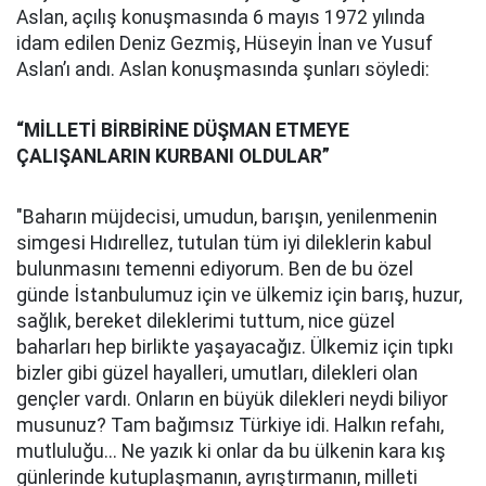
Aslan, açılış konuşmasında 6 mayıs 1972 yılında
idam edilen Deniz Gezmiş, Hüseyin İnan ve Yusuf
Aslan’ı andı. Aslan konuşmasında şunları söyledi:
“MİLLETİ BİRBİRİNE DÜŞMAN ETMEYE
ÇALIŞANLARIN KURBANI OLDULAR”
"Baharın müjdecisi, umudun, barışın, yenilenmenin
simgesi Hıdırellez, tutulan tüm iyi dileklerin kabul
bulunmasını temenni ediyorum. Ben de bu özel
günde İstanbulumuz için ve ülkemiz için barış, huzur,
sağlık, bereket dileklerimi tuttum, nice güzel
baharları hep birlikte yaşayacağız. Ülkemiz için tıpkı
bizler gibi güzel hayalleri, umutları, dilekleri olan
gençler vardı. Onların en büyük dilekleri neydi biliyor
musunuz? Tam bağımsız Türkiye idi. Halkın refahı,
mutluluğu... Ne yazık ki onlar da bu ülkenin kara kış
günlerinde kutuplaşmanın, ayrıştırmanın, milleti