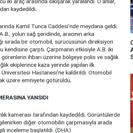
 iki araç arasında sıkışarak yaralandı. O anlar,
ndan kaydedildi
.
larında Kamil Tunca Caddesi'nde meydana geldi.
.B., yolun sağ şeridinde, aracının arka
i sırada bir otomobil, sürücüsünün direksiyon
 kendisine çarptı. Çarpmanın etkisiyle A.B. iki
 görenlerin ihbarı üzerine bölgeye polis ve sağlık
ağlık ekiplerince kaza yerinde yapılan ilk
niversitesi Hastanesi'ne kaldırıldı. Otomobil
mak üzere emniyete götürüldü
.
MERASINA YANSIDI
lik kamerası tarafından kaydedildi. Görüntülerde
ilgilenirken diğer otomobilin çarpmasıyla arada
lgili inceleme başlatıldı. (DHA)