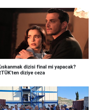
Kıskanmak dizisi final mi yapacak?
RTÜK'ten diziye ceza