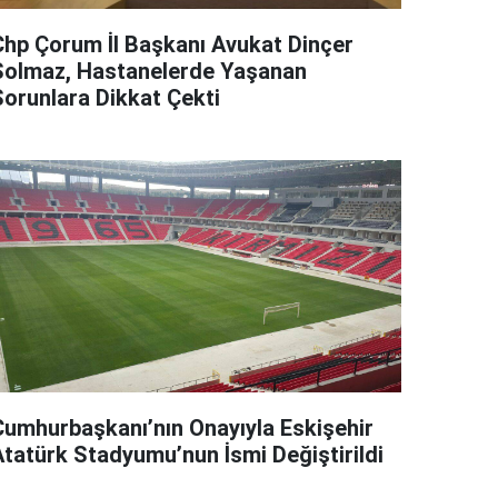
Chp Çorum İl Başkanı Avukat Dinçer
Solmaz, Hastanelerde Yaşanan
Sorunlara Dikkat Çekti
Cumhurbaşkanı’nın Onayıyla Eskişehir
Atatürk Stadyumu’nun İsmi Değiştirildi