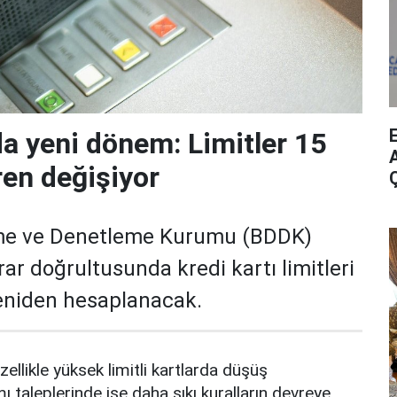
da yeni dönem: Limitler 15
A
ren değişiyor
me ve Denetleme Kurumu (BDDK)
rar doğrultusunda kredi kartı limitleri
yeniden hesaplanacak.
zellikle yüksek limitli kartlarda düşüş
mı taleplerinde ise daha sıkı kuralların devreye