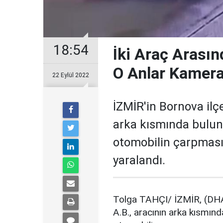
18:54
İki Araç Arasın
O Anlar Kamer
22 Eylül 2022
İZMİR'in Bornova ilç
arka kısmında bulun
otomobilin çarpması 
yaralandı.
Tolga TAHÇI/ İZMİR, (DHA)
A.B., aracının arka kısmın