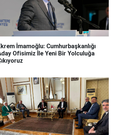
Ekrem İmamoğlu: Cumhurbaşkanlığı
day Ofisimiz İle Yeni Bir Yolculuğa
Çıkıyoruz