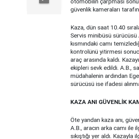
otomobilin çarpması sonucu
güvenlik kameraları tarafı
Kaza, dün saat 10.40 sıra
Servis minibüsü sürücüsü A
kısmındaki camı temizlediğ
kontrolünü yitirmesi sonucu
araç arasında kaldı. Kazayı
ekipleri sevk edildi. A.B., s
müdahalenin ardından Ege Ü
sürücüsü ise ifadesi alın
KAZA ANI GÜVENLİK KA
Öte yandan kaza anı, güven
A.B., aracın arka camı ile 
sıkıştığı yer aldı. Kazayla i