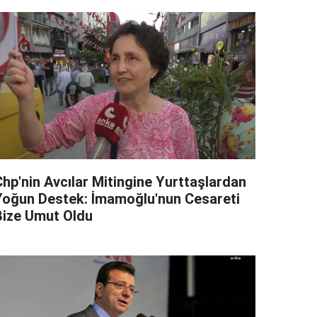
Chp'nin Avcılar Mitingine Yurttaşlardan
Yoğun Destek: İmamoğlu'nun Cesareti
Bize Umut Oldu