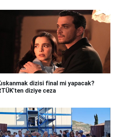
Kıskanmak dizisi final mi yapacak?
RTÜK'ten diziye ceza