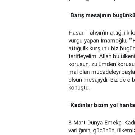
"Barış mesajının bugünkü 
Hasan Tahsin’in attığı il
vurgu yapan İmamoğlu, ""Ha
attığı ilk kurşunu biz bugü
tarifleyelim. Allah bu ülke
korusun, zulümden korusun
mal olan mücadeleyi başla
olsun mesajıydı. Biz de o b
konuştu.
"Kadınlar bizim yol harit
8 Mart Dünya Emekçi Kadı
varlığının, gücünün, ülkem