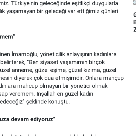
iz. Türkiye'nin geleceğinde eşitlikçi duygularla
ılık yaşamayan bir geleceği var ettiğimiz günleri
Z
remem"
inen İmamoğlu, yöneticilik anlayışının kadınlara
ı belirterek, "Ben siyaset yaşamımın birçok
güzel anneme, güzel eşime, güzel kızıma, güzel
esin diyerek çok dua etmişimdir. Onlara mahçup
nlara mahcup olmayan bir yönetici olmak
sap veremem. İnşallah en güzel kadın
r edeceğiz" şeklinde konuştu.
muza devam ediyoruz"