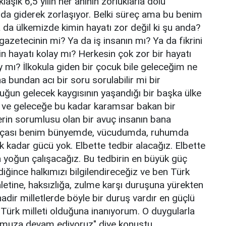
aşık 6,5 yılın her anının zorluklarla dolu
nda giderek zorlaşıyor. Belki süreç ama bu benim
da ülkemizde kimin hayatı zor değil ki şu anda?
azetecinin mi? Ya da iş insanın mı? Ya da fikrini
 hayatı kolay mı? Herkesin çok zor bir hayatı
y mı? İlkokula giden bir çocuk bile geleceğim ne
 bundan acı bir soru sorulabilir mi bir
cuğun gelecek kaygısının yaşandığı bir başka ülke
 ve geleceğe bu kadar karamsar bakan bir
rin sorumlusu olan bir avuç insanın bana
çıkçası benim bünyemde, vücudumda, ruhumda
cek kadar gücü yok. Elbette tedbir alacağız. Elbette
 yoğun çalışacağız. Bu tedbirin en büyük güç
diğince halkımızı bilgilendireceğiz ve ben Türk
etine, haksızlığa, zulme karşı duruşuna yürekten
dir milletlerde böyle bir duruş vardır en güçlü
 Türk milleti olduğuna inanıyorum. O duygularla
umuza devam ediyoruz" diye konuştu.