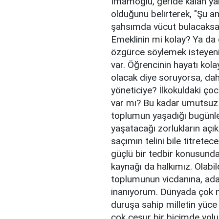
İmamoğlu, geride kalan yakl
olduğunu belirterek, "Şu a
şahsımda vücut bulacaksa 
Emeklinin mi kolay? Ya da g
özgürce söylemek isteyenin
var. Öğrencinin hayatı kola
olacak diye soruyorsa, daha
yöneticiye? İlkokuldaki ço
var mı? Bu kadar umutsuz
toplumun yaşadığı bugünle
yaşatacağı zorlukların a
saçımın telini bile titrete
güçlü bir tedbir konusunda
kaynağı da halkımız. Olabil
toplumunun vicdanına, adal
inanıyorum. Dünyada çok na
duruşa sahip milletin yüce
çok cesur bir biçimde yol