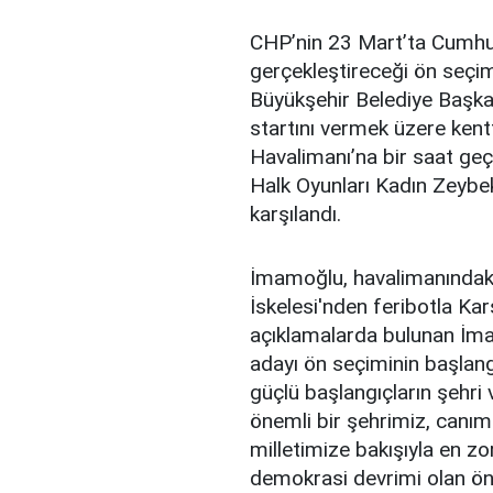
CHP’nin 23 Mart’ta Cumhur
gerçekleştireceği ön seçim
Büyükşehir Belediye Başk
startını vermek üzere ken
Havalimanı’na bir saat ge
Halk Oyunları Kadın Zeybek 
karşılandı.
İmamoğlu, havalimanındaki
İskelesi'nden feribotla Ka
açıklamalarda bulunan İma
adayı ön seçiminin başlangı
güçlü başlangıçların şehri
önemli bir şehrimiz, canımı
milletimize bakışıyla en zo
demokrasi devrimi olan ön