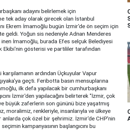
başkanı adayını belirlemek için
e tek aday olarak girecek olan İstanbul
anı Ekrem İmamoğlu bugün İzmir'de ön seçim için
tte geldi. Yoğun sis nedeniyle Adnan Menderes
ç inen İmamoğlu, burada Efes selçuk Belediyesi
Ekibi'nin gösterisi ve partililer tarafından
 karşılamanın ardından Üçkuyular Vapur
rşıyaka'ya geçti. Feribotta basın mensuplarına
moğlu, ilk defa yapılacak bir cumhurbaşkanı
cını İzmir'den yapılacağını belirterek "İzmir, çok
 ve büyük zaferlerin son gününü bize yaşatmış
z, moralimiz, renkleriyle, insanlarıyla ve ülkeye
r anlarda çok özel bir şehrimiz. İzmir'de CHP'nin
 seçimin kampanyasının başlangıcını bu