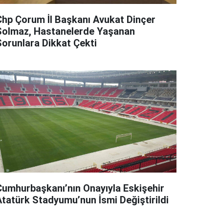
Chp Çorum İl Başkanı Avukat Dinçer
Solmaz, Hastanelerde Yaşanan
Sorunlara Dikkat Çekti
Cumhurbaşkanı’nın Onayıyla Eskişehir
Atatürk Stadyumu’nun İsmi Değiştirildi