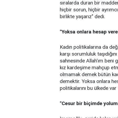
sıralarda duran bir maddem
hiçbir sorun, hiçbir ayrımc
birlikte yaşarız" dedi.
"Yoksa onlara hesap ve
Kadın politikalarına da değ
karşı sorumluluk taşıdığın
sahnesinde Allah'ım beni 
kız kardeşime mahçup etm
olmamak demek bütün kadı
demektir. Yoksa onlara he
politikalarını bu ülkede va
"Cesur bir biçimde yolu