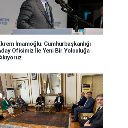
Ekrem İmamoğlu: Cumhurbaşkanlığı
day Ofisimiz İle Yeni Bir Yolculuğa
Çıkıyoruz