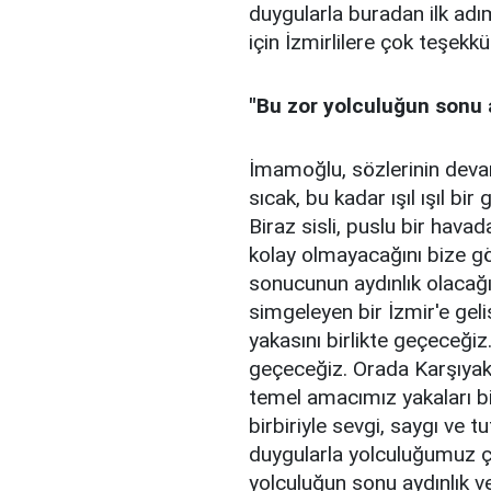
duygularla buradan ilk adım
için İzmirlilere çok teşekk
"Bu zor yolculuğun sonu a
İmamoğlu, sözlerinin deva
sıcak, bu kadar ışıl ışıl b
Biraz sisli, puslu bir havad
kolay olmayacağını bize gö
sonucunun aydınlık olacağı
simgeleyen bir İzmir'e gel
yakasını birlikte geçeceğiz
geçeceğiz. Orada Karşıyak
temel amacımız yakaları bir
birbiriyle sevgi, saygı ve 
duygularla yolculuğumuz ço
yolculuğun sonu aydınlık ve