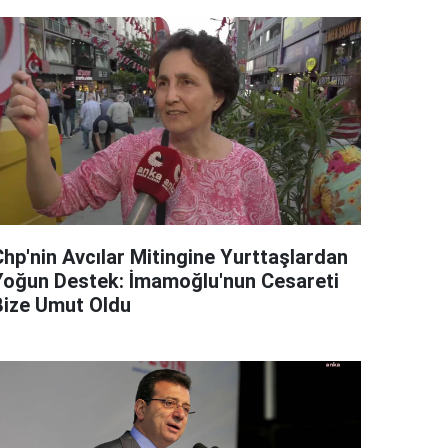
Chp'nin Avcılar Mitingine Yurttaşlardan
Yoğun Destek: İmamoğlu'nun Cesareti
Bize Umut Oldu