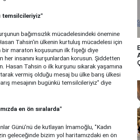
temsilcileriyiz"
k kurşunun bağımsızlık mücadelesindeki önemine
san Tahsin'in ülkenin kurtuluş mücadelesi için
n bir maraton koşusunun ilk fişeği diye
A
nin her insanını kurşunlardan korusun. Şiddetten
. Hasan Tahsin o ilk kurşunu sıkarak yaşamına
tarak vermiş olduğu mesaj bu ülke barış ülkesi
arış mesajının bugünkü temsilcileriyiz" diye
amızda en ön sıralarda"
nlar Günü'nü de kutlayan İmamoğlu, "Kadın
izin geleceğinde bizim yol haritamızdaki en ön