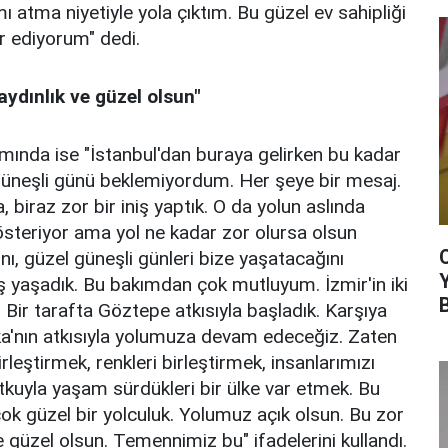
ı atma niyetiyle yola çıktım. Bu güzel ev sahipliği
ür ediyorum" dedi.
ydınlık ve güzel olsun"
mında ise "İstanbul'dan buraya gelirken bu kadar
ir güneşli günü beklemiyordum. Her şeye bir mesaj.
a, biraz zor bir iniş yaptık. O da yolun aslında
steriyor ama yol ne kadar zor olursa olsun
nı, güzel güneşli günleri bize yaşatacağını
iş yaşadık. Bu bakımdan çok mutluyum. İzmir'in iki
. Bir tarafta Göztepe atkısıyla başladık. Karşıya
a'nın atkısıyla yolumuza devam edeceğiz. Zaten
leştirmek, renkleri birleştirmek, insanlarımızı
tutkuyla yaşam sürdükleri bir ülke var etmek. Bu
k güzel bir yolculuk. Yolumuz açık olsun. Bu zor
 güzel olsun. Temennimiz bu" ifadelerini kullandı.